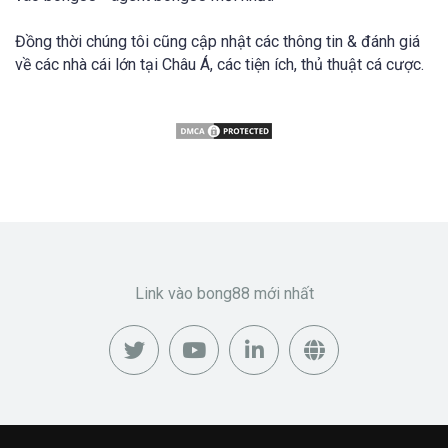
Đồng thời chúng tôi cũng cập nhật các thông tin & đánh giá
về các nhà cái lớn tại Châu Á, các tiện ích, thủ thuật cá cược.
Link vào bong88 mới nhất