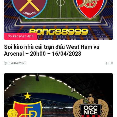
Soi kèo nhận định
Soi kèo nhà cái trận đấu West Ham vs
Arsenal – 20h00 – 16/04/2023
14/04/2023
0