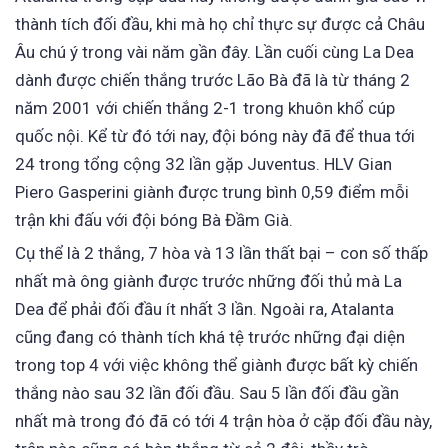
thành tích đối đầu, khi mà họ chỉ thực sự được cả Châu
Âu chú ý trong vài năm gần đây. Lần cuối cùng La Dea
dành được chiến thắng trước Lão Bà đã là từ tháng 2
năm 2001 với chiến thắng 2-1 trong khuôn khổ cúp
quốc nội. Kể từ đó tới nay, đội bóng này đã để thua tới
24 trong tổng cộng 32 lần gặp Juventus. HLV Gian
Piero Gasperini giành được trung bình 0,59 điểm mỗi
trận khi đấu với đội bóng Bà Đầm Già.
Cụ thể là 2 thắng, 7 hòa và 13 lần thất bại – con số thấp
nhất mà ông giành được trước những đối thủ mà La
Dea để phải đối đầu ít nhất 3 lần. Ngoài ra, Atalanta
cũng đang có thành tích khá tệ trước những đại diện
trong top 4 với việc không thể giành được bất kỳ chiến
thắng nào sau 32 lần đối đầu. Sau 5 lần đối đầu gần
nhất mà trong đó đã có tới 4 trận hòa ở cặp đối đầu này,