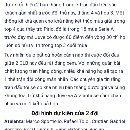
được tối thiểu 2 bàn thắng trong 7 trận đấu trên sân
khách gần nhất trước đối thủ này, thắng 4 và hòa 3. Một
thống kê khả quan cho khả năng kết thúc mùa giải trong
top 4 của thầy trò Pirlo, đó là trong 18 mùa Serie A
trước đây mà Juve có được 60 điểm đến vòng 30 thì họ
luôn sở hữu vị trí trong top 3 cuối mùa.
Tuy nhiên dù ở bất cứ hoàn cảnh nào thì cuộc đối đầu
giữa 2 CLB này đều rất đáng xem. Với những quân bài
chất lượng trên hàng công, nhiều khả năng họ sẽ tạo ra
1 thế trận đôi công mãn nhãn. Các chuyên gia tin rằng
trân đấu tới sẽ có khá nhiều bàn thắng được ghi và cũng
không loại trừ khả năng Juve và Atalanta sẽ cầm chân
nhau và có 1 kết quả hòa.
Đội hình dự kiến của 2 đội
Atalanta:
Marco Sportiello, Rafael Toloi, Cristian Gabriel
Romero, Berat Djimsiti, Hans Hateboer, Ruslan