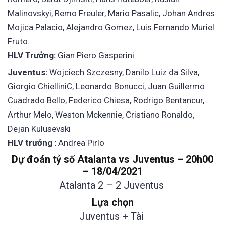
Malinovskyi, Remo Freuler, Mario Pasalic, Johan Andres
Mojica Palacio, Alejandro Gomez, Luis Fernando Muriel
Fruto.
HLV Trưởng:
Gian Piero Gasperini
Juventus:
Wojciech Szczesny, Danilo Luiz da Silva,
Giorgio ChielliniC, Leonardo Bonucci, Juan Guillermo
Cuadrado Bello, Federico Chiesa, Rodrigo Bentancur,
Arthur Melo, Weston Mckennie, Cristiano Ronaldo,
Dejan Kulusevski
HLV trưởng :
Andrea Pirlo
Dự đoán tỷ số Atalanta vs Juventus – 20h00
– 18/04/2021
Atalanta 2 – 2 Juventus
Lựa chọn
Juventus + Tài