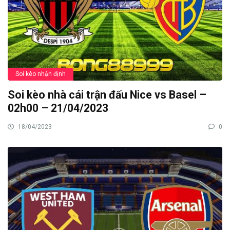
Soi kèo nhận định
Soi kèo nhà cái trận đấu Nice vs Basel –
02h00 – 21/04/2023
18/04/2023
0