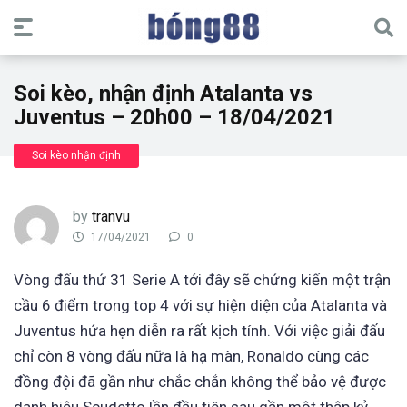
Soi kèo, nhận định Atalanta vs
Juventus – 20h00 – 18/04/2021
Soi kèo nhận định
by
tranvu
17/04/2021
0
Vòng đấu thứ 31 Serie A tới đây sẽ chứng kiến một trận
cầu 6 điểm trong top 4 với sự hiện diện của Atalanta và
Juventus hứa hẹn diễn ra rất kịch tính. Với việc giải đấu
chỉ còn 8 vòng đấu nữa là hạ màn, Ronaldo cùng các
đồng đội đã gần như chắc chắn không thể bảo vệ được