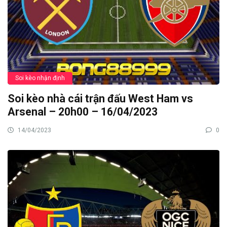
Soi kèo nhận định
Soi kèo nhà cái trận đấu West Ham vs
Arsenal – 20h00 – 16/04/2023
14/04/2023
0