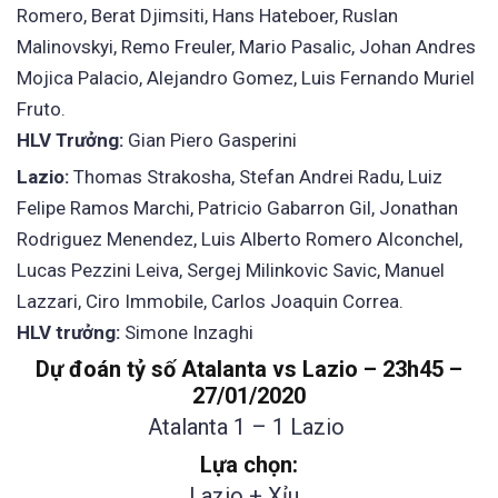
Romero, Berat Djimsiti, Hans Hateboer, Ruslan
Malinovskyi, Remo Freuler, Mario Pasalic, Johan Andres
Mojica Palacio, Alejandro Gomez, Luis Fernando Muriel
Fruto.
HLV Trưởng:
Gian Piero Gasperini
Lazio:
Thomas Strakosha, Stefan Andrei Radu, Luiz
Felipe Ramos Marchi, Patricio Gabarron Gil, Jonathan
Rodriguez Menendez, Luis Alberto Romero Alconchel,
Lucas Pezzini Leiva, Sergej Milinkovic Savic, Manuel
Lazzari, Ciro Immobile, Carlos Joaquin Correa.
HLV trưởng:
Simone Inzaghi
Dự đoán tỷ số Atalanta vs Lazio – 23h45 –
27/01/2020
Atalanta 1 – 1 Lazio
Lựa chọn:
Lazio + Xỉu.