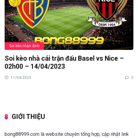
Soi kèo nhận định
Soi kèo nhà cái trận đấu Basel vs Nice –
02h00 – 14/04/2023
11/04/2023
0
GIỚI THIỆU
bong88999.com là website chuyên tổng hợp, cập nhật link