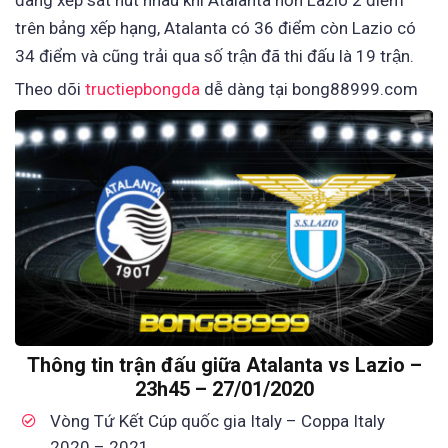
đang xếp sát nút nhau khi Atalanta hơn Lazio 2 điểm
trên bảng xếp hạng, Atalanta có 36 điểm còn Lazio có
34 điểm và cũng trải qua số trận đã thi đấu là 19 trận.
Theo dõi
tructiepbongda
dễ dàng tại bong88999.com
Thông tin trận đấu giữa Atalanta vs Lazio –
23h45 – 27/01/2020
Vòng Tứ Kết Cúp quốc gia Italy – Coppa Italy
2020 – 2021