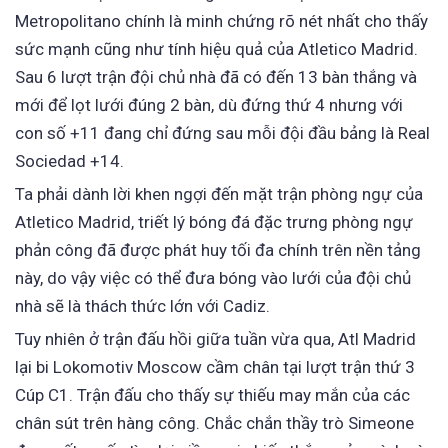
Metropolitano chính là minh chứng rõ nét nhất cho thấy
sức mạnh cũng như tính hiệu quả của Atletico Madrid.
Sau 6 lượt trận đội chủ nhà đã có đến 13 bàn thắng và
mới để lọt lưới đúng 2 bàn, dù đứng thứ 4 nhưng với
con số +11 đang chỉ đứng sau mỗi đội đầu bảng là Real
Sociedad +14.
Ta phải dành lời khen ngợi đến mặt trận phòng ngự của
Atletico Madrid, triết lý bóng đá đặc trưng phòng ngự
phản công đã được phát huy tối đa chính trên nền tảng
này, do vậy việc có thể đưa bóng vào lưới của đội chủ
nhà sẽ là thách thức lớn với Cadiz.
Tuy nhiên ở trận đấu hồi giữa tuần vừa qua, Atl Madrid
lại bi Lokomotiv Moscow cầm chân tại lượt trận thứ 3
Cúp C1. Trận đấu cho thấy sự thiếu may mắn của các
chân sút trên hàng công. Chắc chắn thầy trò Simeone