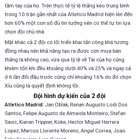
tầm tay của họ. Trên thực tế tỷ lệ thắng kèo trung bình
trong 10 trận gần nhất của Atletico Madrid hiện lên đến
hơn 60% một con số đủ tin tưởng nên có thể tự tin lựa
chọn đội chủ nhà.
Mặt khác cả 2 đội có lối triển khai tấn công khá tương
đồng nhau nên khả năng tạo ra được cơn mưa bàn
thắng là không cao, vừa qua tỷ lệ về Tài của họ cũng
khiêm tốn khi đều khoảng dưới 40% và 25% và ngay cả
ở 6 lần đối đầu trước cũng chỉ khoảng 16% do đó chọn
Xỉu cũng là quyết định không tồi.
Đội hình dự kiến của 2 đội
Atletico Madrid:
Jan Oblak, Renan Augusto Lodi Dos
Santos, Felipe Augusto de Almeida Monteiro, Stefan
Savic, Kieran Trippier, Koke, Hector Miguel Herrera
Lopez, Marcos Llorente Moreno, Angel Correa, Joao