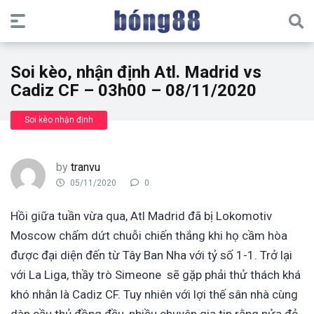
Soi kèo, nhận định Atl. Madrid vs
Cadiz CF – 03h00 – 08/11/2020
Soi kèo nhận định
by
tranvu
05/11/2020
0
Hồi giữa tuần vừa qua, Atl Madrid đã bị Lokomotiv
Moscow chấm dứt chuỗi chiến thắng khi họ cầm hòa
được đại diện đến từ Tây Ban Nha với tỷ số 1-1. Trở lại
với La Liga, thầy trò Simeone sẽ gặp phải thử thách khá
khó nhằn là Cadiz CF. Tuy nhiên với lợi thế sân nhà cùng