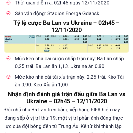
Thời gian diễn ra: 02h45 ngày 12/11/2020
Sân vận động: Stadion Energa Gdansk
Tỷ lệ cược Ba Lan vs Ukraine – 02h45 –
12/11/2020
Mức kèo nhà cái cược chấp trận này: Ba Lan chấp
0,25 trái. Ba Lan ăn 1,13. Ukraine ăn 0,80
Mức kèo nhà cái tài xỉu trận này: 2,25 trái. Kèo Tài
ăn 0,90. Kèo Xỉu ăn 1,00
Nhận định đánh giá trận đấu giữa
Ba Lan vs
Ukraine – 02h45 – 12/11/2020
Đội chủ nhà Ba Lan trên bảng xếp hạng FIFA hiện nay
đang sếp ở vị trí thứ 19, một vị trí phản ánh đúng thực
lực của đội bóng đến từ Trung Âu. Kể từ khi thành lập