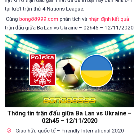
nạt khi ở trận đấu gần nhất đã đánh bại Tây Ban Nha 0-1
tại lượt trận thứ 4 Nations League.
Cùng
bong88999.com
phân tích và
nhận định kết quả
trận đấu giữa Ba Lan vs Ukraine – 02h45 – 12/11/2020
Thông tin trận đấu giữa Ba Lan vs Ukraine –
02h45 – 12/11/2020
Giao hữu quốc tế – Friendly International 2020