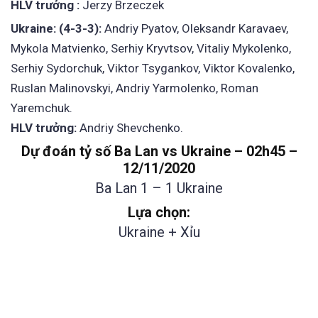
HLV trưởng :
Jerzy Brzeczek
Ukraine:
(4-3-3):
Andriy Pyatov, Oleksandr Karavaev,
Mykola Matvienko, Serhiy Kryvtsov, Vitaliy Mykolenko,
Serhiy Sydorchuk, Viktor Tsygankov, Viktor Kovalenko,
Ruslan Malinovskyi, Andriy Yarmolenko, Roman
Yaremchuk.
HLV trưởng:
Andriy Shevchenko.
Dự đoán tỷ số Ba Lan vs Ukraine – 02h45 –
12/11/2020
Ba Lan 1 – 1 Ukraine
Lựa chọn:
Ukraine + Xỉu