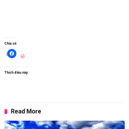
Chia sẻ:
Thích điều này:
Read More