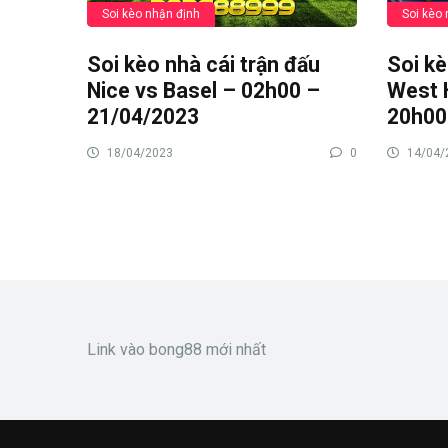
Soi kèo nhận định
Soi kèo
Soi kèo nhà cái trận đấu
Soi kè
Nice vs Basel – 02h00 –
West 
21/04/2023
20h00
18/04/2023
0
14/04/
Link vào bong88 mới nhất