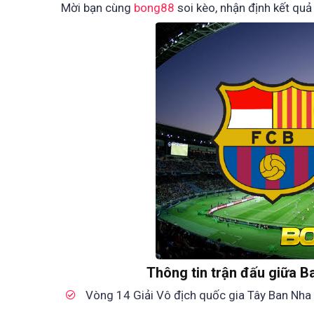
Mời bạn cùng
bong88
soi kèo, nhận định kết qu
Thông tin trận đấu giữa B
Vòng 14 Giải Vô địch quốc gia Tây Ban Nh