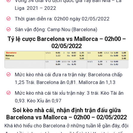
Vòng 34 Giải Vô địch quốc gia Tây Ban Nha – La
Liga 2021 – 2022
Thời gian diễn ra: 02h00 ngày 02/05/2022
Sân vận động: Camp Nou (Barcelona)
Tỷ lệ cược Barcelona vs Mallorca – 02h00 –
02/05/2022
Mức kèo nhà cái đưa ra trận này: Barcelona chấp
1,25 Trái. Barcelona ăn 0,81. Mallorca ăn 1,13
Mức kèo nhà cái tài xỉu trận này: 3 trái. Kèo Tài ăn
0,93. Kèo Xỉu ăn 0,97
Soi kèo nhà cái, nhận định trận đấu giữa
Barcelona vs Mallorca – 02h00 – 02/05/2022
Khá khó hiểu cho Barcelona ở những tuần lễ gần đây, đội