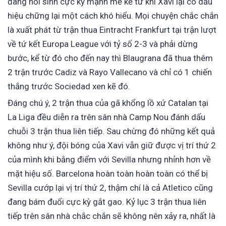
đang hồi sinh cực kỳ mạnh mẽ kể từ khi Xavi lại có dấu
hiệu chững lại một cách khó hiểu. Mọi chuyện chắc chắn
là xuất phát từ trận thua Eintracht Frankfurt tại trận lượt
về tứ kết Europa League với tỷ số 2-3 và phải dừng
bước, kể từ đó cho đến nay thì Blaugrana đã thua thêm
2 trận trước Cadiz và Rayo Vallecano và chỉ có 1 chiến
thắng trước Sociedad xen kẽ đó.
Đáng chú ý, 2 trận thua của gã khổng lồ xứ Catalan tại
La Liga đều diễn ra trên sân nhà Camp Nou đánh dấu
chuỗi 3 trận thua liên tiếp. Sau chừng đó những kết quả
không như ý, đội bóng của Xavi vẫn giữ được vị trí thứ 2
của mình khi bằng điểm với Sevilla nhưng nhỉnh hơn về
mặt hiệu số. Barcelona hoàn toàn hoàn toàn có thể bị
Sevilla cướp lại vị trí thứ 2, thậm chí là cả Atletico cũng
đang bám đuổi cực kỳ gắt gao. Kỷ lục 3 trận thua liên
tiếp trên sân nhà chắc chắn sẽ không nên xảy ra, nhất là