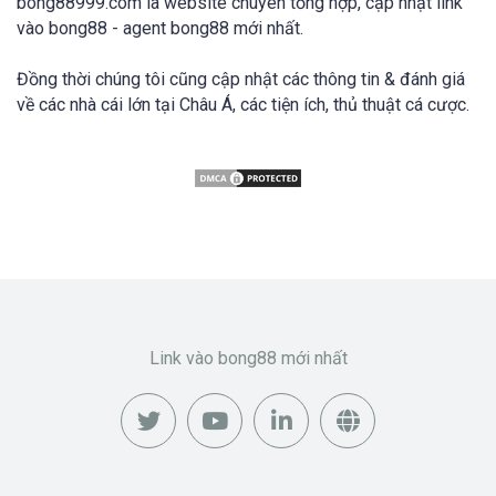
bong88999.com là website chuyên tổng hợp, cập nhật link
vào bong88 - agent bong88 mới nhất.
Đồng thời chúng tôi cũng cập nhật các thông tin & đánh giá
về các nhà cái lớn tại Châu Á, các tiện ích, thủ thuật cá cược.
Link vào bong88 mới nhất