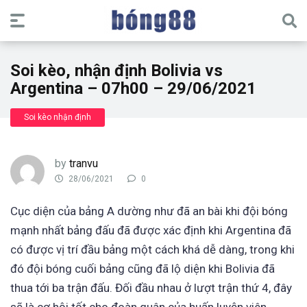
Soi kèo, nhận định Bolivia vs
Argentina – 07h00 – 29/06/2021
Soi kèo nhận định
by
tranvu
28/06/2021
0
Cục diện của bảng A dường như đã an bài khi đội bóng
mạnh nhất bảng đấu đã được xác định khi Argentina đã
có được vị trí đầu bảng một cách khá dễ dàng, trong khi
đó đội bóng cuối bảng cũng đã lộ diện khi Bolivia đã
thua tới ba trận đấu. Đối đầu nhau ở lượt trận thứ 4, đây