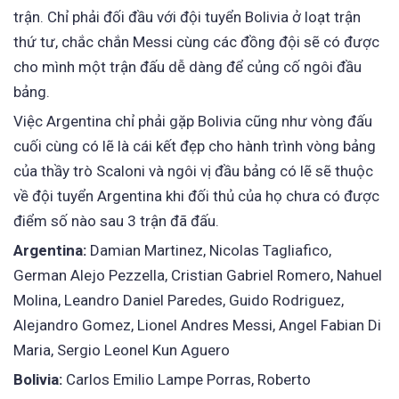
trận. Chỉ phải đối đầu với đội tuyển Bolivia ở loạt trận
thứ tư, chắc chắn Messi cùng các đồng đội sẽ có được
cho mình một trận đấu dễ dàng để củng cố ngôi đầu
bảng.
Việc Argentina chỉ phải gặp Bolivia cũng như vòng đấu
cuối cùng có lẽ là cái kết đẹp cho hành trình vòng bảng
của thầy trò Scaloni và ngôi vị đầu bảng có lẽ sẽ thuộc
về đội tuyển Argentina khi đối thủ của họ chưa có được
điểm số nào sau 3 trận đã đấu.
Argentina:
Damian Martinez, Nicolas Tagliafico,
German Alejo Pezzella, Cristian Gabriel Romero, Nahuel
Molina, Leandro Daniel Paredes, Guido Rodriguez,
Alejandro Gomez, Lionel Andres Messi, Angel Fabian Di
Maria, Sergio Leonel Kun Aguero
Bolivia:
Carlos Emilio Lampe Porras, Roberto