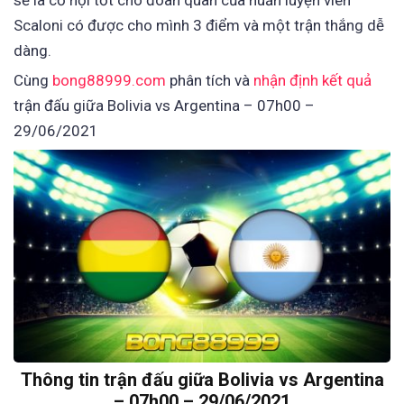
sẽ là cơ hội tốt cho đoàn quân của huấn luyện viên
Scaloni có được cho mình 3 điểm và một trận thắng dễ
dàng.
Cùng
bong88999.com
phân tích và
nhận định kết quả
trận đấu giữa Bolivia vs Argentina – 07h00 –
29/06/2021
Thông tin trận đấu giữa Bolivia vs Argentina
– 07h00 – 29/06/2021