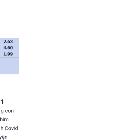
21
ng con
Chim
nh Covid
uyện