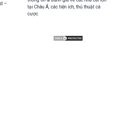
rd –
tại Châu Á, các tiện ích, thủ thuật cá
cược.