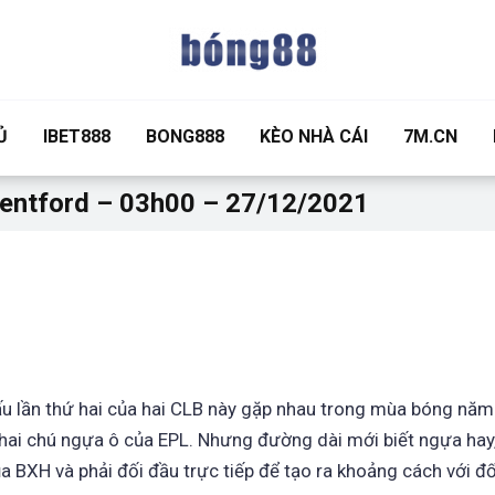
Ủ
IBET888
BONG888
KÈO NHÀ CÁI
7M.CN
Brentford – 03h00 – 27/12/2021
u lần thứ hai của hai CLB này gặp nhau trong mùa bóng năm
hai chú ngựa ô của EPL. Nhưng đường dài mới biết ngựa hay,
BXH và phải đối đầu trực tiếp để tạo ra khoảng cách với đối