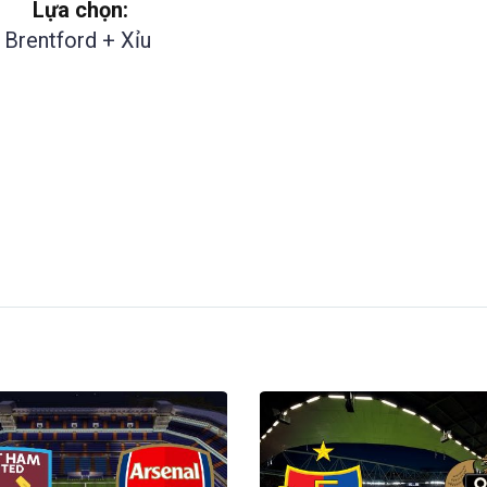
Lựa chọn:
Brentford + Xỉu