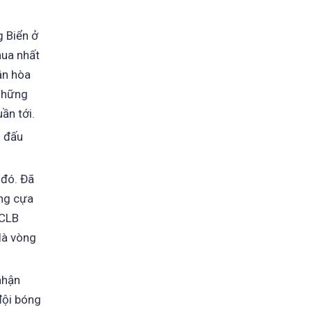
g Biển ở
hua nhất
ận hòa
 những
ần tới.
n đấu
 đó. Đã
ứng cựa
 CLB
là vòng
nhận
đội bóng