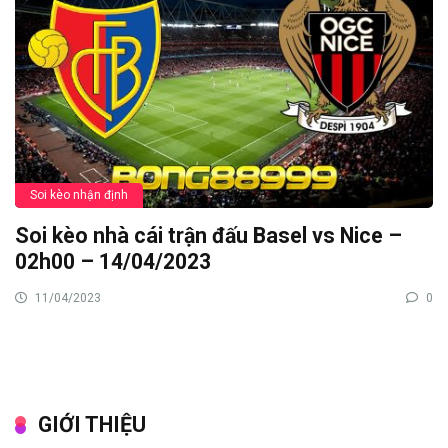
Soi kèo nhận định
Soi kèo nhà cái trận đấu Basel vs Nice –
02h00 – 14/04/2023
11/04/2023
0
GIỚI THIỆU