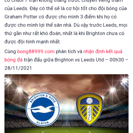
có chuỗi 7 trận không thắng trước chuyến viếng thăm
của Leeds. Đây có thể sẽ là cơ hội tốt cho đội bóng của
Graham Potter có được cho mình 3 điểm khi họ có
được cho mình lợi thế sân nhà. Dù vậy trước Leeds, mọi
thứ gần như rất khó đoán, nhất là khi Brighton chưa có
được đội hình mạnh nhất.
Cùng
bong88999.com
phân tích và
nhận định kết quả
bóng đá
trận đấu giữa Brighton vs Leeds Utd – 00h30 –
28/11/2021