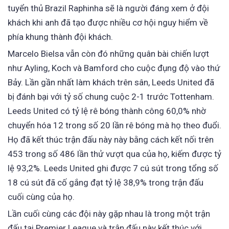
tuyển thủ Brazil Raphinha sẽ là người đáng xem ở đội
khách khi anh đã tạo được nhiều cơ hội nguy hiểm về
phía khung thành đội khách.
Marcelo Bielsa vẫn còn đó những quân bài chiến lượt
như Ayling, Koch và Bamford cho cuộc đụng độ vào thứ
Bảy. Lần gần nhất làm khách trên sân, Leeds United đã
bị đánh bại với tỷ số chung cuộc 2-1 trước Tottenham.
Leeds United có tỷ lệ rê bóng thành công 60,0% nhờ
chuyển hóa 12 trong số 20 lần rê bóng mà họ theo đuổi.
Họ đã kết thúc trận đấu này này bằng cách kết nối trên
453 trong số 486 lần thử vượt qua của họ, kiếm được tỷ
lệ 93,2%. Leeds United ghi được 7 cú sút trong tổng số
18 cú sút đã cố gắng đạt tỷ lệ 38,9% trong trận đấu
cuối cùng của họ.
Lần cuối cùng các đội này gặp nhau là trong một trận
đấu tại Premier League và trận đấu này kết thúc với