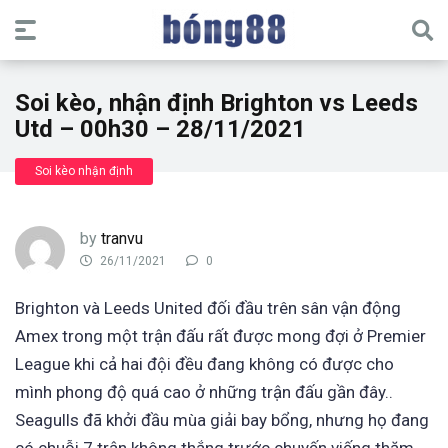
Soi kèo, nhận định Brighton vs Leeds
Utd – 00h30 – 28/11/2021
Soi kèo nhận định
by
tranvu
26/11/2021
0
Brighton và Leeds United đối đầu trên sân vận động
Amex trong một trận đấu rất được mong đợi ở Premier
League khi cả hai đội đều đang không có được cho
mình phong độ quá cao ở những trận đấu gần đây..
Seagulls đã khởi đầu mùa giải bay bổng, nhưng họ đang