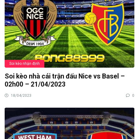
Soi kèo nhận định
Soi kèo nhà cái trận đấu Nice vs Basel –
02h00 – 21/04/2023
18/04/2023
0