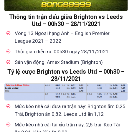
Thông tin trận đấu giữa Brighton vs Leeds
Utd – 00h30 – 28/11/2021
Vòng 13 Ngoại hạng Anh – English Premier
League 2021 – 2022
Thời gian diễn ra: 00h30 ngày 28/11/2021
Sân vận động: Amex Stadium (Brighton)
Tỷ lệ cược Brighton vs Leeds Utd – 00h30 –
28/11/2021
Mức kèo nhà cái đưa ra trận này: Brighton ăm 0,25
Trái, Brighton ăn 0,82. Leeds Utd ăn 1,12
Mức kèo nhà cái tài xỉu trận này: 2,5 trái. Kèo Tài