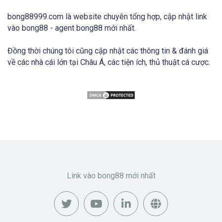
bong88999.com là website chuyên tổng hợp, cập nhật link
vào bong88 - agent bong88 mới nhất.
Đồng thời chúng tôi cũng cập nhật các thông tin & đánh giá
về các nhà cái lớn tại Châu Á, các tiện ích, thủ thuật cá cược.
Link vào bong88 mới nhất