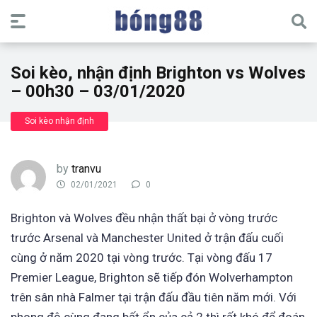
Soi kèo, nhận định Brighton vs Wolves
– 00h30 – 03/01/2020
Soi kèo nhận định
by
tranvu
02/01/2021
0
Brighton và Wolves đều nhận thất bại ở vòng trước
trước Arsenal và Manchester United ở trận đấu cuối
cùng ở năm 2020 tại vòng trước. Tại vòng đấu 17
Premier League, Brighton sẽ tiếp đón Wolverhampton
trên sân nhà Falmer tại trận đấu đầu tiên năm mới. Với