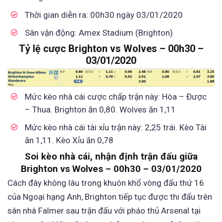
Thời gian diễn ra: 00h30 ngày 03/01/2020
Sân vận động: Amex Stadium (Brighton)
Tỷ lệ cược Brighton vs Wolves – 00h30 –
03/01/2020
Mức kèo nhà cái cược chấp trận này: Hòa – Được
– Thua. Brighton ăn 0,80. Wolves ăn 1,11
Mức kèo nhà cái tài xỉu trận này: 2,25 trái. Kèo Tài
ăn 1,11. Kèo Xỉu ăn 0,78
Soi kèo nhà cái, nhận định trận đấu giữa
Brighton vs Wolves – 00h30 – 03/01/2020
Cách đây không lâu trong khuôn khổ vòng đấu thứ 16
của Ngoại hạng Anh, Brighton tiếp tục được thi đấu trên
sân nhà Falmer sau trận đấu với pháo thủ Arsenal tại