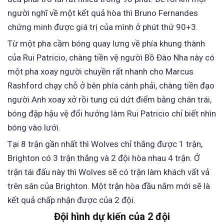
người nghĩ về một kết quả hòa thì Bruno Fernandes
chứng minh được giá trị của mình ở phút thứ 90+3.
Từ một pha cầm bóng quay lưng về phía khung thành
của Rui Patricio, chàng tiền vệ người Bồ Đào Nha này có
một pha xoay người chuyền rất nhanh cho Marcus
Rashford chạy chỗ ở bên phía cánh phải, chàng tiền đạo
người Anh xoay xở rồi tung cú dứt điểm bằng chân trái,
bóng đập hậu vệ đổi hướng làm Rui Patricio chỉ biết nhìn
bóng vào lưới.
Tại 8 trận gần nhất thì Wolves chỉ thắng được 1 trận,
Brighton có 3 trận thắng và 2 đội hòa nhau 4 trận. Ở
trận tái đấu này thì Wolves sẽ có trận làm khách vất vả
trên sân của Brighton. Một trận hòa đầu năm mới sẽ là
kết quả chấp nhận được của 2 đội.
Đội hình dự kiến của 2 đội