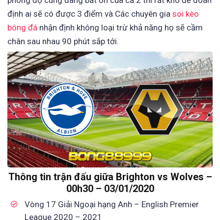
phong độ cùng đang bất ổn của cả 2 thì rất khó để đoán
định ai sẽ có được 3 điểm và
Các chuyên gia
soi kèo
bóng đá
nhận định không loại trừ khả năng họ sẽ cầm
chân sau nhau 90 phút sắp tới.
Thông tin trận đấu giữa Brighton vs Wolves –
00h30 – 03/01/2020
Vòng 17 Giải Ngoại hạng Anh – English Premier
League 2020 – 2021