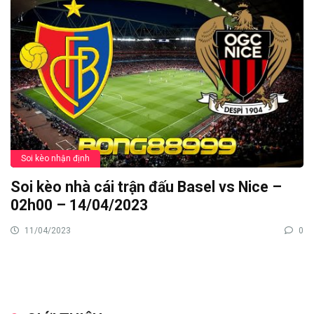
Soi kèo nhận định
Soi kèo nhà cái trận đấu Basel vs Nice –
02h00 – 14/04/2023
11/04/2023
0