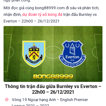
ngự phản công.
Mời đọc giả cùng bong88999.com đi sâu và phân tích,
nhận định,
dự đoán tỷ số bóng đá
trận đấu Burnley vs
Everton – 22h00 – 26/12/2021
Thông tin trận đấu giữa Burnley vs Everton –
22h00 – 26/12/2021
Vòng 19 Ngoại hạng Anh – English Premier
League 2021 – 2022