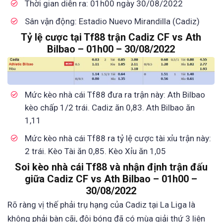
Thời gian diễn ra: 01h00 ngày 30/08/2022
Sân vận động: Estadio Nuevo Mirandilla (Cadiz)
Tỷ lệ cược tại Tf88 trận Cadiz CF vs Ath
Bilbao – 01h00 – 30/08/2022
Mức kèo nhà cái Tf88 đưa ra trận này: Ath Bilbao
kèo chấp 1/2 trái. Cadiz ăn 0,83. Ath Bilbao ăn
1,11
Mức kèo nhà cái Tf88 ra tỷ lệ cược tài xỉu trận này:
2 trái. Kèo Tài ăn 0,85. Kèo Xỉu ăn 1,05
Soi kèo nhà cái Tf88 và nhận định trận đấu
giữa Cadiz CF vs Ath Bilbao – 01h00 –
30/08/2022
Rõ ràng vị thế phải trụ hạng của Cadiz tại La Liga là
không phải bàn cãi, đội bóng đã có mùa giải thứ 3 liên