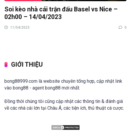
Soi kèo nhà cái trận đấu Basel vs Nice –
02h00 – 14/04/2023
11/04/2023
0
GIỚI THIỆU
bong88999.com là website chuyên tổng hợp, cập nhật link
vào bong88 - agent bong88 mới nhất.
Đồng thời chúng tôi cũng cập nhật các thông tin & đánh giá
về các nhà cái lớn tại Châu Á, các tiện ích, thủ thuật cá cược.