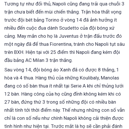
Tương tự như đối thủ, Napoli cũng đang trải qua chuỗi 3
trận chưa biết đến mùi chiến thắng. Trận hòa thất vọng
trước đội bét bảng Torino ở vòng 14 đã ảnh hưởng ít
nhiều đến cuộc đua dành Scudetto của đội bóng xứ
cảng. May mắn cho họ là Juventus ở trận đấu trước đó
một ngày đã để thua Fiorentina, tránh cho Napoli tụt sâu
trên BXH. Hiện tại với 25 điểm thì Napoli đang kém đội
đầu bảng AC Milan 3 trận thắng.
Sau vòng 14, đội bóng áo Xanh đã có được 8 thắng, 1
hòa và 4 thua. Hàng thủ của những Koulibaly, Manolas
đang có số bàn thua ít nhất tại Serie A khi chỉ thủng lưới
12 bàn. Hàng công của họ cũng đỉnh không kém khi có
27 bàn, đứng thứ 3 trong số những đội có nhiều bàn
nhất tính tới thời điểm này. Thế nhưng những con số vẫn
chỉ là con số nếu như chính Napoli không cải thiện được
tình hình như hiện tại. Trước mắt là họ sẽ cần phải đánh