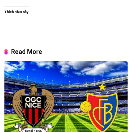
Thích điều này:
Read More