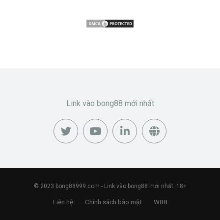
Link vào bong88 mới nhất
© 2023
bong88999.com
- Link vào bong88 mới nhất. 18+
Liên hệ
Chính sách bảo mật
W88