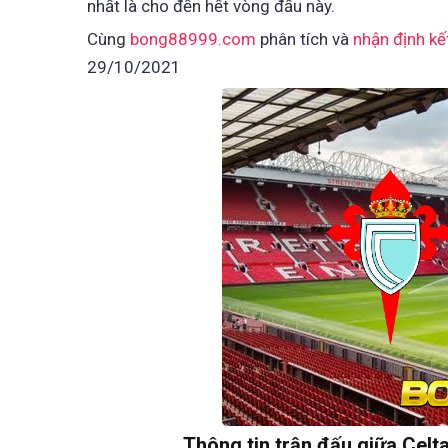
nhất là cho đến hết vòng đấu này.
Cùng
bong88999.com
phân tích và
nhận định kế
29/10/2021
Thông tin trận đấu giữa Celt