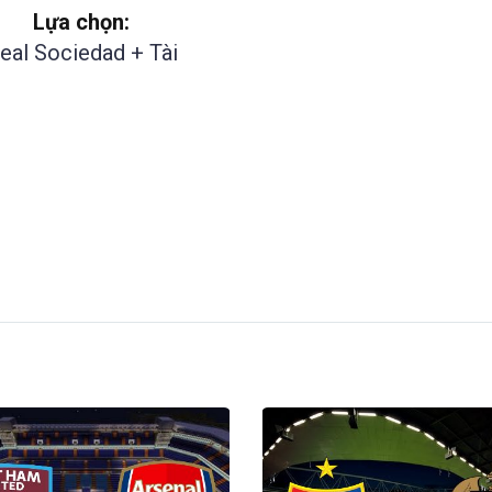
Lựa chọn:
eal Sociedad + Tài