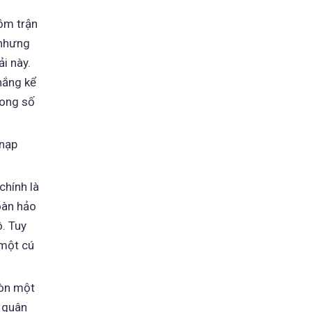
gồm trận
 nhưng
i này.
hắng kể
rong số
 nạp
chính là
oàn hảo
ô. Tuy
 một cú
còn một
h quân