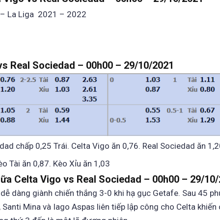
a – La Liga 2021 – 2022
 vs Real Sociedad – 00h00 – 29/10/2021
dad chấp 0,25 Trái. Celta Vigo ăn 0,76. Real Sociedad ăn 1,
Kèo Tài ăn 0,87. Kèo Xỉu ăn 1,03
giữa Celta Vigo vs Real Sociedad – 00h00 – 29/10
 dễ dàng giành chiến thắng 3-0 khi hạ gục Getafe. Sau 45 ph
Santi Mina và Iago Aspas liên tiếp lập công cho Celta khiến