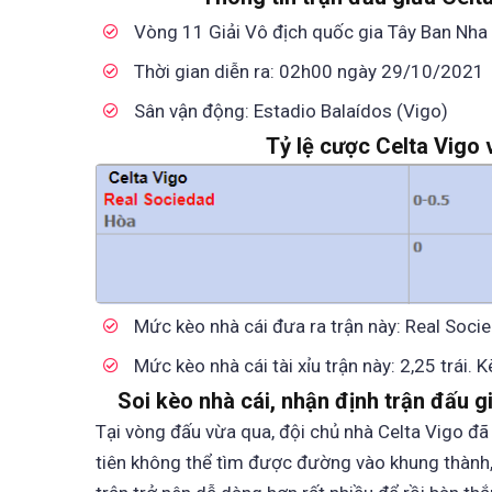
Vòng 11 Giải Vô địch quốc gia Tây Ban Nh
Thời gian diễn ra: 02h00 ngày 29/10/2021
Sân vận động: Estadio Balaídos (Vigo)
Tỷ lệ cược Celta Vigo
Mức kèo nhà cái đưa ra trận này: Real Socie
Mức kèo nhà cái tài xỉu trận này: 2,25 trái. 
Soi kèo nhà cái, nhận định trận đấu 
Tại vòng đấu vừa qua, đội chủ nhà Celta Vigo đã
tiên không thể tìm được đường vào khung thành, 