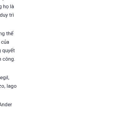
g họ là
duy trì
ng thể
à của
g quyết
h công.
gil,
zo, Iago
 Ander