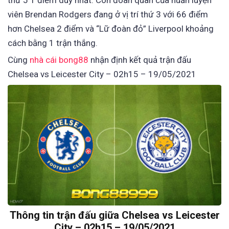
thứ 5 1 điểm duy nhất. Còn đoàn quân của huấn luyện
viên Brendan Rodgers đang ở vị trí thứ 3 với 66 điểm
hơn Chelsea 2 điểm và “Lữ đoàn đỏ” Liverpool khoảng
cách bằng 1 trận thắng.
Cùng
nhà cái bong88
nhận định kết quả trận đấu
Chelsea vs Leicester City – 02h15 – 19/05/2021
Thông tin trận đấu giữa Chelsea vs Leicester
City – 02h15 – 19/05/2021