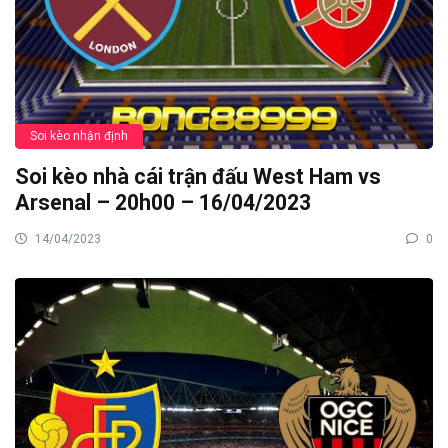
Soi kèo nhận định
Soi kèo nhà cái trận đấu West Ham vs
Arsenal – 20h00 – 16/04/2023
14/04/2023
0