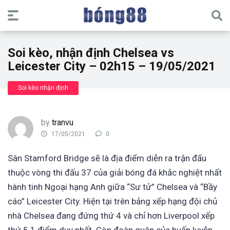
Soi kèo, nhận định Chelsea vs
Leicester City – 02h15 – 19/05/2021
Soi kèo nhận định
by
tranvu
17/05/2021
0
Sân Stamford Bridge sẽ là địa điểm diễn ra trận đấu
thuộc vòng thi đấu 37 của giải bóng đá khắc nghiệt nhất
hành tinh Ngoại hạng Anh giữa “Sư tử” Chelsea và “Bầy
cáo” Leicester City. Hiện tại trên bảng xếp hạng đội chủ
nhà Chelsea đang đứng thứ 4 và chỉ hơn Liverpool xếp