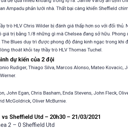
d đã để quá nhiều khoảng trống lộ ra. Jamie Vardy ấn định ch
an Ampadu phản lưới nhà. Thất bại càng khiến Sheffield chì
thầy trò HLV Chris Wilder bị đánh giá thấp hơn so với đối thủ.
 có giá trị bằng 1/8 những gì mà Chelsea đang sở hữu. Phong
à The Blues duy trì được phong độ đáng kinh ngạc trong khi 
 lòng thoát khỏi tay thầy trò HLV Thomas Tuchel.
hình dự kiến của 2 đội
onio Rudiger, Thiago Silva, Marcos Alonso, Mateo Kovacic, J
 Werner.
, John Egan, Chris Basham, Enda Stevens, John Fleck, Oliv
d McGoldrick, Oliver McBurnie.
 vs Sheffield Utd – 20h30 – 21/03/2021
ea 2 – 0 Sheffield Utd