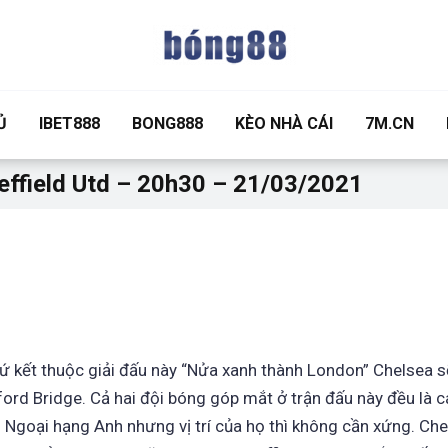
Ủ
IBET888
BONG888
KÈO NHÀ CÁI
7M.CN
heffield Utd – 20h30 – 21/03/2021
n tứ kết thuộc giải đấu này “Nửa xanh thành London” Chelsea 
ford Bridge. Cả hai đội bóng góp mắt ở trận đấu này đều là c
Ngoại hạng Anh nhưng vị trí của họ thì không cần xứng. Che