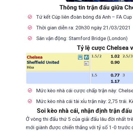
Thông tin trận đấu giữa Ch
Tứ kết Cúp liên đoàn bóng đá Anh – FA Cu
Thời gian diễn ra: 20h30 ngày 21/03/2021
Sân vận động: Stamford Bridge (London)
Tỷ lệ cược Chelsea v
Mức kèo nhà cái cược chấp trận này: Chelsea
Mức kèo nhà cái tài xỉu trận này: 2,75 trái. 
Soi kèo nhà cái, nhận định trận đấu
Ở vòng thi đấu thứ 5 của giải đấu lâu đời nhất tr
mới giành được chiến thắng với tỷ số 1-0 trước 