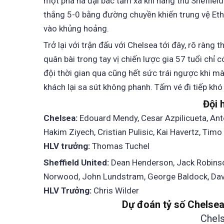
một pha nã đại bác tầm xa khi hàng thủ Sheffiel
thắng 5-0 bằng đường chuyền khiến trung vệ Eth
vào khủng hoảng.
Trở lại với trận đấu với Chelsea tới đây, rõ ràng 
quân bài trong tay vị chiến lược gia 57 tuổi chỉ
đội thời gian qua cũng hết sức trái ngược khi m
khách lại sa sút không phanh. Tấm vé đi tiếp khó
Đội 
Chelsea:
Edouard Mendy, Cesar Azpilicueta, Ant
Hakim Ziyech, Cristian Pulisic, Kai Havertz, Timo
HLV trưởng:
Thomas Tuchel
Sheffield United:
Dean Henderson, Jack Robinson
Norwood, John Lundstram, George Baldock, Davi
HLV Trưởng:
Chris Wilder
Dự đoán tỷ số Chelsea
Chels