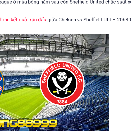
eague ở mùa bóng năm sau còn Sheffield United chắc suất 
đoán kết quả trận đấu
giữa Chelsea vs Sheffield Utd – 20h3