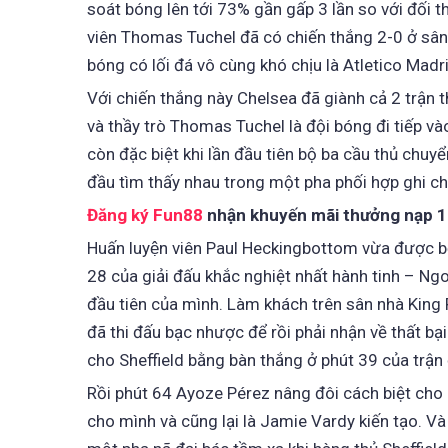
soát bóng lên tới 73% gần gấp 3 lần so với đối t
viên Thomas Tuchel đã có chiến thắng 2-0 ở sâ
bóng có lối đá vô cùng khó chịu là Atletico Madr
Với chiến thắng này Chelsea đã giành cả 2 trận
và thầy trò Thomas Tuchel là đội bóng đi tiếp vào
còn đặc biệt khi lần đầu tiên bộ ba cầu thủ chu
đầu tìm thấy nhau trong một pha phối hợp ghi c
Đăng ký Fun88
nhận khuyến mãi thưởng nạp 10
Huấn luyện viên Paul Heckingbottom vừa được b
28 của giải đấu khắc nghiệt nhất hành tinh – Ngo
đầu tiên của mình. Làm khách trên sân nhà King
đã thi đấu bạc nhược để rồi phải nhận về thất b
cho Sheffield bằng bàn thắng ở phút 39 của trậ
Rồi phút 64 Ayoze Pérez nâng đôi cách biệt cho 
cho mình và cũng lại là Jamie Vardy kiến tạo. Và