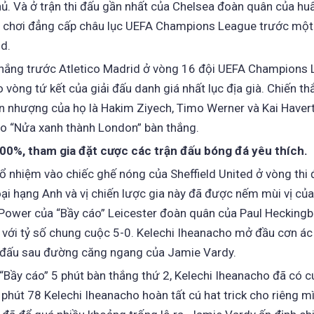
hủ. Và ở trận thi đấu gần nhất của Chelsea đoàn quân của huấ
n chơi đẳng cấp châu lục UEFA Champions League trước một
id.
 thắng trước Atletico Madrid ở vòng 16 đội UEFA Champions
 vòng tứ kết của giải đấu danh giá nhất lục địa già. Chiến t
yển nhượng của họ là Hakim Ziyech, Timo Werner và Kai Havert
ho “Nửa xanh thành London” bàn thắng.
0%, tham gia đặt cược các trận đấu bóng đá yêu thích.
ổ nhiệm vào chiếc ghế nóng của Sheffield United ở vòng thi 
ại hạng Anh và vị chiến lược gia này đã được nếm mùi vị của
 Power của “Bầy cáo” Leicester đoàn quân của Paul Hecking
ại với tỷ số chung cuộc 5-0. Kelechi Iheanacho mở đầu cơn 
n đấu sau đường căng ngang của Jamie Vardy.
“Bầy cáo” 5 phút bàn thắng thứ 2, Kelechi Iheanacho đã có c
 phút 78 Kelechi Iheanacho hoàn tất cú hat trick cho riêng 