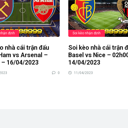
 nhận định
Soi kèo nhận định
o nhà cái trận đấu
Soi kèo nhà cái trận 
Ham vs Arsenal –
Basel vs Nice – 02h0
 – 16/04/2023
14/04/2023
2023
0
11/04/2023