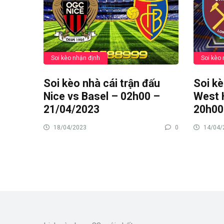
Soi kèo nhận định
Soi kèo
Soi kèo nhà cái trận đấu
Soi kè
Nice vs Basel – 02h00 –
West 
21/04/2023
20h00
18/04/2023
0
14/04/