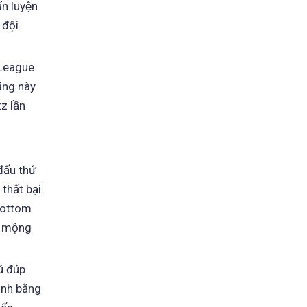
n luyện
 đội
 League
hắng này
z lần
đấu thứ
 thất bại
bottom
ác mộng
ú đúp
mình bằng