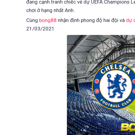
đang cạnh tranh chiếc vé dự UEFA Champions L
chơi ở hạng nhất Anh.
Cùng
bong88
nhận định phong độ hai đội và
dự 
21/03/2021