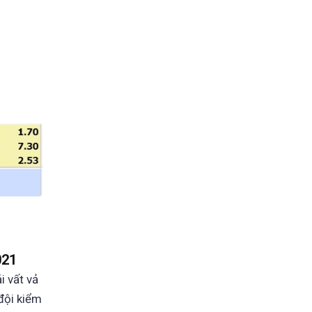
021
i vất vả
đội kiểm