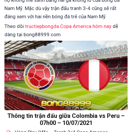
họ không thể sánh bằng hai gã khổng lồ của bóng đá
Nam Mỹ. Mặc dù vậy trận đấu tranh 3-4 cũng sẽ rất
đáng xem với hai nền bóng đá trẻ của Nam Mỹ.
Theo dõi
tructiepbongda Copa America hôm nay
dễ
dàng tại bong88999.com
Thông tin trận đấu giữa Colombia vs Peru –
07h00 – 10/07/2021