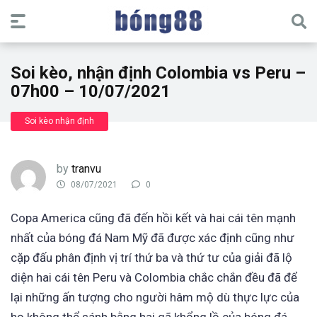
Soi kèo, nhận định Colombia vs Peru –
07h00 – 10/07/2021
Soi kèo nhận định
by
tranvu
08/07/2021
0
Copa America cũng đã đến hồi kết và hai cái tên mạnh
nhất của bóng đá Nam Mỹ đã được xác định cũng như
cặp đấu phân định vị trí thứ ba và thứ tư của giải đã lộ
diện hai cái tên Peru và Colombia chắc chắn đều đã để
lại những ấn tượng cho người hâm mộ dù thực lực của