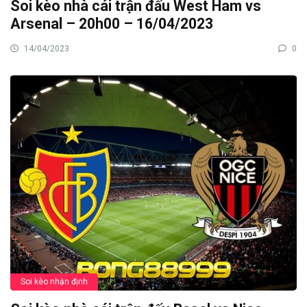
Soi kèo nhà cái trận đấu West Ham vs
Arsenal – 20h00 – 16/04/2023
14/04/2023
0
Soi kèo nhận định