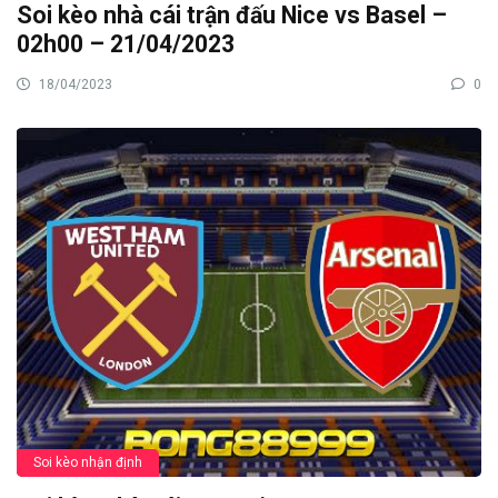
Soi kèo nhà cái trận đấu Nice vs Basel –
02h00 – 21/04/2023
18/04/2023
0
Soi kèo nhận định