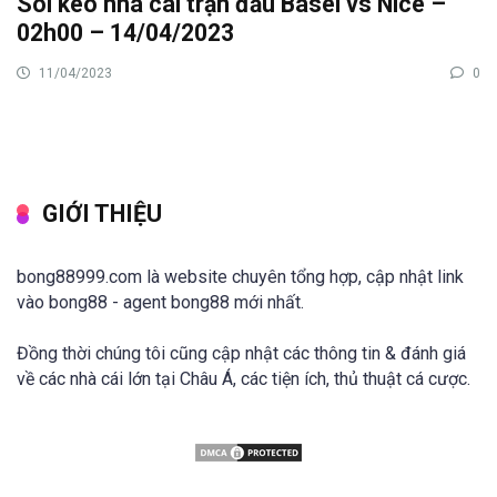
Soi kèo nhà cái trận đấu Basel vs Nice –
02h00 – 14/04/2023
11/04/2023
0
GIỚI THIỆU
bong88999.com là website chuyên tổng hợp, cập nhật link
vào bong88 - agent bong88 mới nhất.
Đồng thời chúng tôi cũng cập nhật các thông tin & đánh giá
về các nhà cái lớn tại Châu Á, các tiện ích, thủ thuật cá cược.