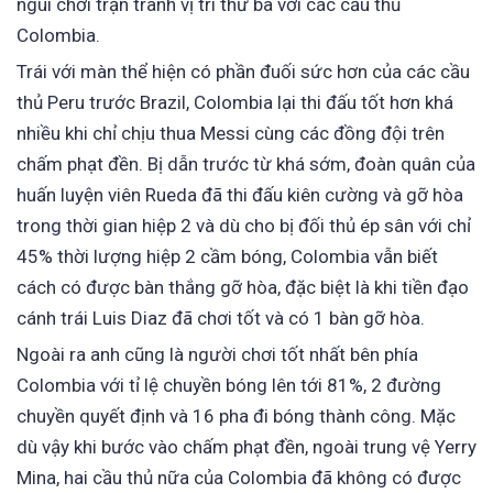
ngùi chơi trận tranh vị trí thứ ba với các cầu thủ
Colombia.
Trái với màn thể hiện có phần đuối sức hơn của các cầu
thủ Peru trước Brazil, Colombia lại thi đấu tốt hơn khá
nhiều khi chỉ chịu thua Messi cùng các đồng đội trên
chấm phạt đền. Bị dẫn trước từ khá sớm, đoàn quân của
huấn luyện viên Rueda đã thi đấu kiên cường và gỡ hòa
trong thời gian hiệp 2 và dù cho bị đối thủ ép sân với chỉ
45% thời lượng hiệp 2 cầm bóng, Colombia vẫn biết
cách có được bàn thắng gỡ hòa, đặc biệt là khi tiền đạo
cánh trái Luis Diaz đã chơi tốt và có 1 bàn gỡ hòa.
Ngoài ra anh cũng là người chơi tốt nhất bên phía
Colombia với tỉ lệ chuyền bóng lên tới 81%, 2 đường
chuyền quyết định và 16 pha đi bóng thành công. Mặc
dù vậy khi bước vào chấm phạt đền, ngoài trung vệ Yerry
Mina, hai cầu thủ nữa của Colombia đã không có được