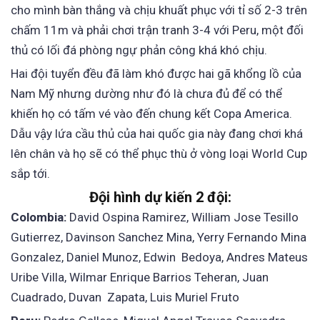
cho mình bàn thắng và chịu khuất phục với tỉ số 2-3 trên
chấm 11m và phải chơi trận tranh 3-4 với Peru, một đối
thủ có lối đá phòng ngự phản công khá khó chịu.
Hai đội tuyển đều đã làm khó được hai gã khổng lồ của
Nam Mỹ nhưng dường như đó là chưa đủ để có thể
khiến họ có tấm vé vào đến chung kết Copa America.
Dẫu vậy lứa cầu thủ của hai quốc gia này đang chơi khá
lên chân và họ sẽ có thể phục thù ở vòng loại World Cup
sắp tới.
Đội hình dự kiến 2 đội:
Colombia:
David Ospina Ramirez, William Jose Tesillo
Gutierrez, Davinson Sanchez Mina, Yerry Fernando Mina
Gonzalez, Daniel Munoz, Edwin Bedoya, Andres Mateus
Uribe Villa, Wilmar Enrique Barrios Teheran, Juan
Cuadrado, Duvan Zapata, Luis Muriel Fruto