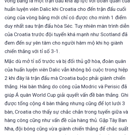
vòng bảng là một trận đấu khá áp lực với đoàn quân của
huấn luyện viên Dalic khi Croatia cho đến trận đấu cuối
cùng của vòng bảng mới chỉ có được cho mình 1 điểm
duy nhất sau trận đấu hòa Séc. Tuy nhiên màn trình diễn
của Croatia trước đội tuyển khá mạnh như Scotland đã
đem đến sự yên tâm cho người hâm mộ khi họ giành
chiến thắng với tỉ số 3-1.
Mặc dù mở tỉ số trước và bị đối thủ gỡ hòa, đoàn quân
của huấn luyện viên Dalic vẫn không bỏ cuộc trong hiệp
2 khi đây là trận đấu mà Croatia buộc phải giành chiến
thắng. Hai bàn thắng do công của Modric và Perisic đã
giúp Á quân World Cup giải quyết vấn đề bàn thắng. Ghi
được tổng cộng 4 bàn thắng nhưng cũng để lọt lưới 3
bàn, Croatia cho thấy sự chắc chắn trong tuyến giữa và
hàng công cũng như vấn đề của hàng thủ. Gặp Tây Ban
Nha, đội bóng cũng vừa giành chiến thắng để chắc suất