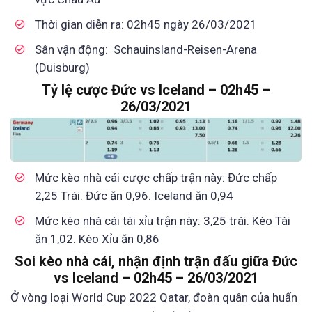
Thời gian diễn ra: 02h45 ngày 26/03/2021
Sân vận động: Schauinsland-Reisen-Arena
(Duisburg)
Tỷ lệ cược Đức vs Iceland – 02h45 –
26/03/2021
Mức kèo nhà cái cược chấp trận này: Đức chấp
2,25 Trái. Đức ăn 0,96. Iceland ăn 0,94
Mức kèo nhà cái tài xỉu trận này: 3,25 trái. Kèo Tài
ăn 1,02. Kèo Xỉu ăn 0,86
Soi kèo nhà cái, nhận định trận đấu giữa Đức
vs Iceland – 02h45 – 26/03/2021
Ở vòng loại World Cup 2022 Qatar, đoàn quân của huấn