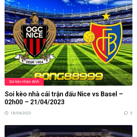
Soi kèo nhận định
Soi kèo nhà cái trận đấu Nice vs Basel –
02h00 – 21/04/2023
18/04/2023
0