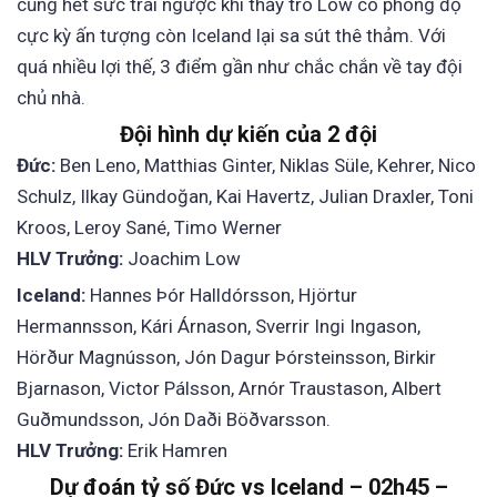
cũng hết sức trái ngược khi thầy trò Low có phong độ
cực kỳ ấn tượng còn Iceland lại sa sút thê thảm. Với
quá nhiều lợi thế, 3 điểm gần như chắc chắn về tay đội
chủ nhà.
Đội hình dự kiến của 2 đội
Đức:
Ben Leno, Matthias Ginter, Niklas Süle, Kehrer, Nico
Schulz, Ilkay Gündoğan, Kai Havertz, Julian Draxler, Toni
Kroos, Leroy Sané, Timo Werner
HLV Trưởng:
Joachim Low
Iceland:
Hannes Þór Halldórsson, Hjörtur
Hermannsson, Kári Árnason, Sverrir Ingi Ingason,
Hörður Magnússon, Jón Dagur Þórsteinsson, Birkir
Bjarnason, Victor Pálsson, Arnór Traustason, Albert
Guðmundsson, Jón Daði Böðvarsson.
HLV Trưởng:
Erik Hamren
Dự đoán tỷ số Đức vs Iceland – 02h45 –