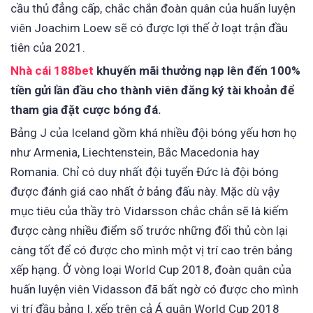
cầu thủ đẳng cấp, chắc chắn đoàn quân của huấn luyện
viên Joachim Loew sẽ có được lợi thế ở loạt trận đầu
tiên của 2021.
Nhà cái 188bet
khuyến mãi thưởng nạp lên đến 100%
tiền gửi lần đầu cho thành viên đăng ký tài khoản để
tham gia đặt cược bóng đá.
Bảng J của Iceland gồm khá nhiều đội bóng yếu hơn họ
như Armenia, Liechtenstein, Bắc Macedonia hay
Romania. Chỉ có duy nhất đội tuyển Đức là đội bóng
được đánh giá cao nhất ở bảng đấu này. Mặc dù vậy
mục tiêu của thầy trò Vidarsson chắc chắn sẽ là kiếm
được càng nhiều điểm số trước những đối thủ còn lại
càng tốt để có được cho mình một vị trí cao trên bảng
xếp hạng. Ở vòng loại World Cup 2018, đoàn quân của
huấn luyện viên Vidasson đã bất ngờ có được cho mình
vị trí đầu bảng I, xếp trên cả Á quân World Cup 2018