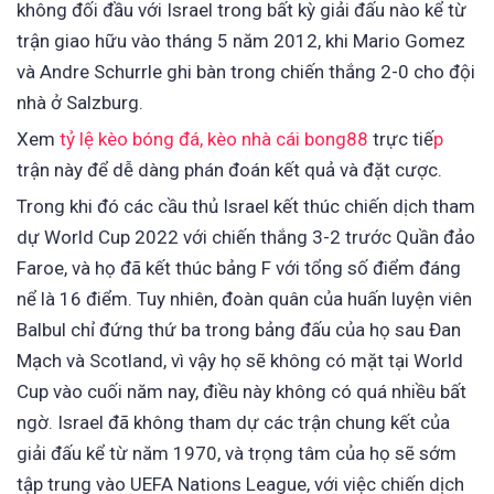
không đối đầu với Israel trong bất kỳ giải đấu nào kể từ
trận giao hữu vào tháng 5 năm 2012, khi Mario Gomez
và Andre Schurrle ghi bàn trong chiến thắng 2-0 cho đội
nhà ở Salzburg.
Xem
tỷ lệ kèo bóng đá, kèo nhà cái bong88
trực tiế
p
trận này để dễ dàng phán đoán kết quả và đặt cược.
Trong khi đó các cầu thủ Israel kết thúc chiến dịch tham
dự World Cup 2022 với chiến thắng 3-2 trước Quần đảo
Faroe, và họ đã kết thúc bảng F với tổng số điểm đáng
nể là 16 điểm. Tuy nhiên, đoàn quân của huấn luyện viên
Balbul chỉ đứng thứ ba trong bảng đấu của họ sau Đan
Mạch và Scotland, vì vậy họ sẽ không có mặt tại World
Cup vào cuối năm nay, điều này không có quá nhiều bất
ngờ. Israel đã không tham dự các trận chung kết của
giải đấu kể từ năm 1970, và trọng tâm của họ sẽ sớm
tập trung vào UEFA Nations League, với việc chiến dịch