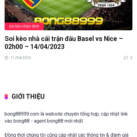
Soi kèo nhận định
Soi kèo nhà cái trận đấu Basel vs Nice –
02h00 – 14/04/2023
11/04/2023
0
GIỚI THIỆU
bong88999.com là website chuyên tổng hợp, cập nhật link
vào bong88 - agent bong88 mới nhất.
Đồng thời chúng tôi cũng cập nhật các thông tin & đánh giá