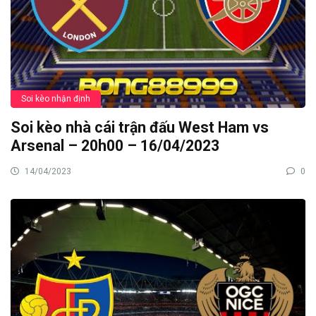
Soi kèo nhận định
Soi kèo nhà cái trận đấu West Ham vs
Arsenal – 20h00 – 16/04/2023
14/04/2023
0