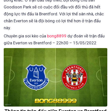
bóng khác. Ở trận đấu tiếp theo, đội bóng chủ sân
Goodison Park sẽ có cuộc đối đầu với đối thủ đã hết
động lực thi đấu là Brentford. Với lợi thế sân nhà, chắc
chắn Everton sẽ là đội bóng có lợi thế hơn ở trận đấu
này.
Chuyên gia soi kèo của
bong8899
dự đoán về trận đấu
giữa Everton vs Brentford – 22h30 – 15/05/2022