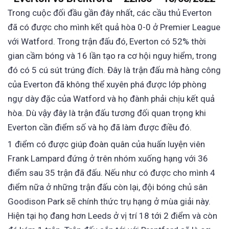
Trong cuộc đối đầu gần đây nhất, các cầu thủ Everton
đã có được cho mình kết quả hòa 0-0 ở Premier League
với Watford. Trong trận đấu đó, Everton có 52% thời
gian cầm bóng và 16 lần tạo ra cơ hội nguy hiểm, trong
đó có 5 cú sút trúng đích. Đây là trận đấu mà hàng công
của Everton đã không thể xuyên phá được lớp phòng
ngự dày đặc của Watford và họ đành phải chịu kết quả
hòa. Dù vậy đây là trận đấu tương đối quan trọng khi
Everton cần điểm số và họ đã làm được điều đó.
1 điểm có được giúp đoàn quân của huấn luyện viên
Frank Lampard đứng ở trên nhóm xuống hạng với 36
điểm sau 35 trận đã đấu. Nếu như có được cho mình 4
điểm nữa ở những trận đấu còn lại, đội bóng chủ sân
Goodison Park sẽ chính thức trụ hạng ở mùa giải này.
Hiện tại họ đang hơn Leeds ở vị trí 18 tới 2 điểm và còn