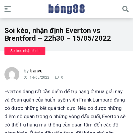
Soi kèo, nhận định Everton vs
Brentford – 22h30 – 15/05/2022
Soi kèo nhận định
by
tranvu
14/05/2022
0
Everton đang rất cần điểm để trụ hạng ở mùa giải này
và đoàn quân của huấn luyện viên Frank Lampard đang
có được những kết quả tích cực. Nếu có được những
điểm số quan trọng ở những vòng đấu cuối, Everton sẽ
có thể trụ hạng mà không cần quan tâm đến các đội