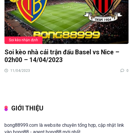
Soi kèo nhận định
Soi kèo nhà cái trận đấu Basel vs Nice –
02h00 – 14/04/2023
11/04/2023
0
GIỚI THIỆU
bong88999.com là website chuyên tổng hợp, cập nhật link
vào bong88 - agent bong88 mới nhất.