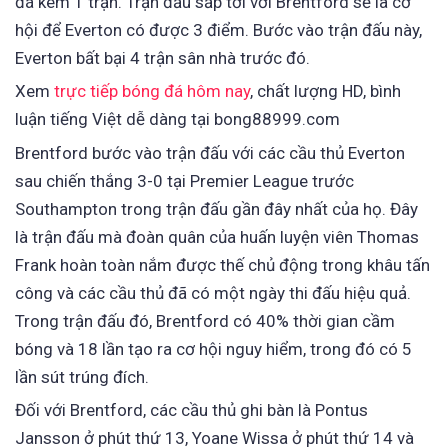
đá kém 1 trận. Trận đấu sắp tới với Brentford sẽ là cơ
hội để Everton có được 3 điểm. Bước vào trận đấu này,
Everton bất bại 4 trận sân nhà trước đó.
Xem
trực tiếp bóng đá hôm nay
, chất lượng HD, bình
luận tiếng Việt dễ dàng tại bong88999.com
Brentford bước vào trận đấu với các cầu thủ Everton
sau chiến thắng 3-0 tại Premier League trước
Southampton trong trận đấu gần đây nhất của họ. Đây
là trận đấu mà đoàn quân của huấn luyện viên Thomas
Frank hoàn toàn nắm được thế chủ động trong khâu tấn
công và các cầu thủ đã có một ngày thi đấu hiệu quả.
Trong trận đấu đó, Brentford có 40% thời gian cầm
bóng và 18 lần tạo ra cơ hội nguy hiểm, trong đó có 5
lần sút trúng đích.
Đối với Brentford, các cầu thủ ghi bàn là Pontus
Jansson ở phút thứ 13, Yoane Wissa ở phút thứ 14 và