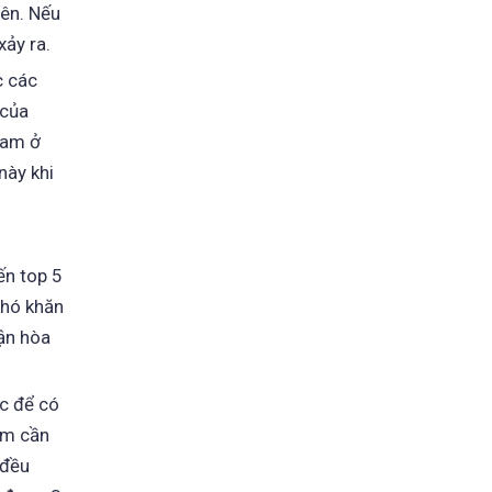
rên. Nếu
xảy ra.
c các
 của
ham ở
này khi
ến top 5
khó khăn
rận hòa
ợc để có
ham cần
 đều