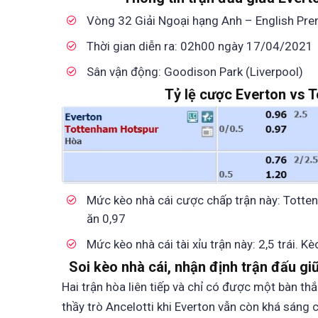
Vòng 32 Giải Ngoại hạng Anh – English Pr
Thời gian diễn ra: 02h00 ngày 17/04/2021
Sân vận động: Goodison Park (Liverpool)
Tỷ lệ cược Everton vs 
Mức kèo nhà cái cược chấp trận này: Totte
ăn 0,97
Mức kèo nhà cái tài xỉu trận này: 2,5 trái. K
Soi kèo nhà cái, nhận định trận đấu g
Hai trận hòa liên tiếp và chỉ có được một bàn th
thầy trò Ancelotti khi Everton vẫn còn khá sáng