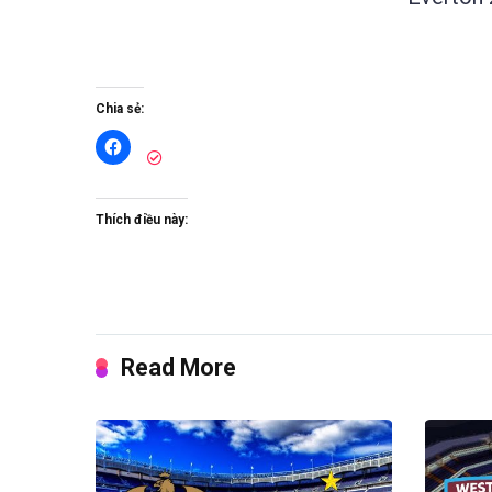
Chia sẻ:
Thích điều này:
Read More