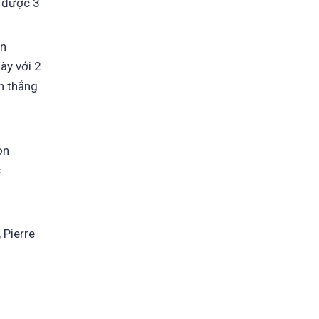
h được 3
ẫn
ày với 2
ến thắng
on
c
 Pierre