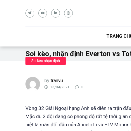
TRANG CH
Soi kèo, nhận định Everton vs 
Soi kèo nhận định
by
tranvu
15/04/2021
0
Vòng 32 Giải Ngoại hạng Anh sẽ diễn ra trận đấu
Mặc dù 2 đội đang có phong độ rất tệ thời gian q
biệt là màn đối đầu của Ancelotti và HLV Mourin