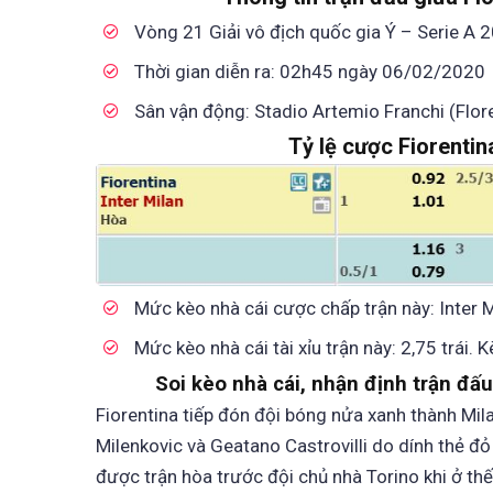
Vòng 21 Giải vô địch quốc gia Ý – Serie A
Thời gian diễn ra: 02h45 ngày 06/02/2020
Sân vận động: Stadio Artemio Franchi (Flor
Tỷ lệ cược Fiorentin
Mức kèo nhà cái cược chấp trận này: Inter Mi
Mức kèo nhà cái tài xỉu trận này: 2,75 trái. 
Soi kèo nhà cái, nhận định trận đấu
Fiorentina tiếp đón đội bóng nửa xanh thành Mila
Milenkovic và Geatano Castrovilli do dính thẻ đỏ
được trận hòa trước đội chủ nhà Torino khi ở th