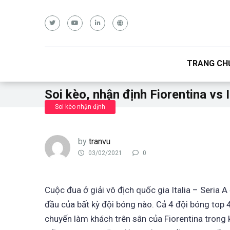
TRANG CH
Soi kèo, nhận định Fiorentina vs
Soi kèo nhận định
by
tranvu
03/02/2021
0
Cuộc đua ở giải vô địch quốc gia Italia – Seria
đầu của bất kỳ đội bóng nào. Cả 4 đội bóng top 4
chuyến làm khách trên sân của Fiorentina trong 