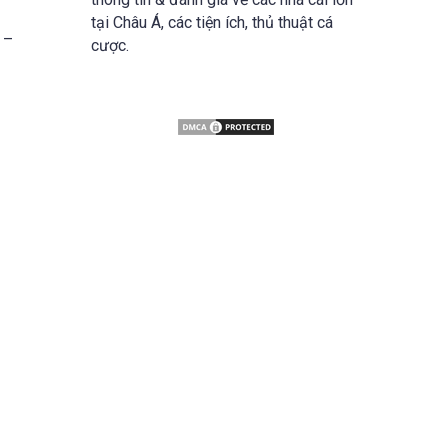
tại Châu Á, các tiện ích, thủ thuật cá
 –
cược.