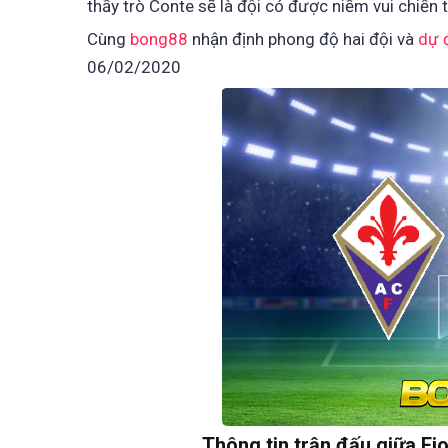
thầy trò Conte sẽ là đội có được niềm vui chiến 
Cùng
bong88
nhận định phong độ hai đội và
dự 
06/02/2020
Thông tin trận đấu giữa Fi