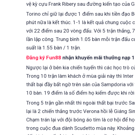
vệ kỳ cựu Frank Ribery sau đường kiến tạo của 
Torino chỉ giữ lại được 1 điểm sau khi tiền đạo B
phút nữa là kết thúc. 1-1 là kết quả chung cuộc c
với 22 điểm sau 20 vòng đấu. Với 5 trận thắng, 7
lần lập công. Trung bình 1.05 bàn mỗi trận đấu củ
suất là 1.55 bàn / 1 trận.
Đăng ký Fun88
nhận khuyến mãi thưởng nạp 10
Ngược lại ở bên kia chiến tuyến thì các học trò
Trong 10 trận làm khách ở mùa giải này thì Inter 
thất bại đầy bất ngờ trên sân của Sampdoria với 
10 bàn. 19 điểm là số điểm họ kiếm được khi rờ
Trong 5 trận gần nhất thì ngoài thất bại trước 
lại là 2 chiến thắng trước Verona hồi lễ Giáng Sin
Chạm trán lại với đội bóng áo tím là cơ hội để h
trong cuộc đua dành Scudetto mùa này. Khoảng c