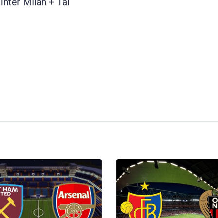
Inter Milan + Tài