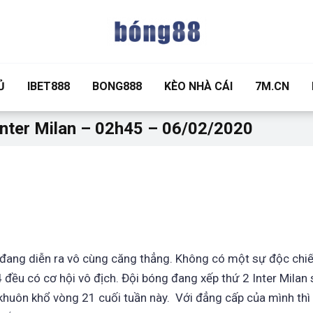
Ủ
IBET888
BONG888
KÈO NHÀ CÁI
7M.CN
 Inter Milan – 02h45 – 06/02/2020
 A đang diễn ra vô cùng căng thẳng. Không có một sự độc chi
 đều có cơ hội vô địch. Đội bóng đang xếp thứ 2 Inter Milan 
khuôn khổ vòng 21 cuối tuần này. Với đẳng cấp của mình thì 