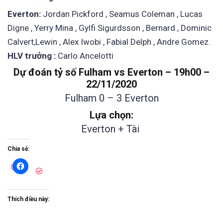
Everton:
Jordan Pickford , Seamus Coleman , Lucas
Digne , Yerry Mina , Gylfi Sigurdsson , Bernard , Dominic
Calvert,Lewin , Alex Iwobi , Fabial Delph , Andre Gomez.
HLV trưởng :
Carlo Ancelotti
Dự đoán tỷ số Fulham vs Everton – 19h00 –
22/11/2020
Fulham 0 – 3 Everton
Lựa chọn:
Everton + Tài
Chia sẻ:
Thích điều này: