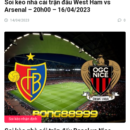
Soi kèo nhà cái trận đấu West Ham vs
Arsenal – 20h00 – 16/04/2023
14/04/2023
0
Soi kèo nhận định