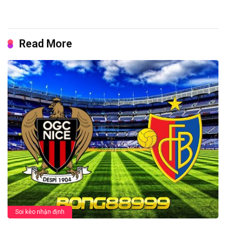
Read More
Soi kèo nhận định