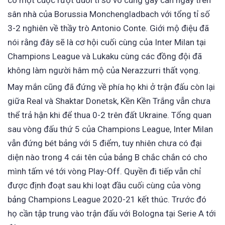
sân nhà của Borussia Monchengladbach với tổng tỉ số
3-2 nghiên về thầy trò Antonio Conte. Giới mộ điệu đã
nói rằng đây sẽ là cơ hội cuối cùng của Inter Milan tại
Champions League và Lukaku cùng các đồng đội đã
không làm người hâm mộ của Nerazzurri thất vọng.
May mắn cũng đã đứng về phía họ khi ở trận đấu còn lại
giữa Real và Shaktar Donetsk, Kền Kền Trắng vẫn chưa
thể trả hận khi để thua 0-2 trên đất Ukraine. Tổng quan
sau vòng đấu thứ 5 của Champions League, Inter Milan
vẫn đứng bét bảng với 5 điểm, tuy nhiên chưa có đại
diện nào trong 4 cái tên của bảng B chắc chắn có cho
mình tấm vé tới vòng Play-Off. Quyền đi tiếp vẫn chỉ
được định đoạt sau khi loạt đầu cuối cùng của vòng
bảng Champions League 2020-21 kết thúc. Trước đó
họ cần tập trung vào trận đấu với Bologna tại Serie A tới