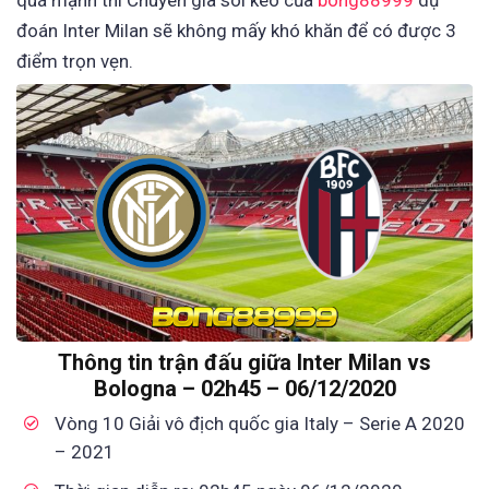
quá mạnh thì
Chuyên gia soi kèo của
bong88999
dự
đoán Inter Milan sẽ không mấy khó khăn để có được 3
điểm trọn vẹn.
Thông tin trận đấu giữa Inter Milan vs
Bologna – 02h45 – 06/12/2020
Vòng 10 Giải vô địch quốc gia Italy – Serie A 2020
– 2021