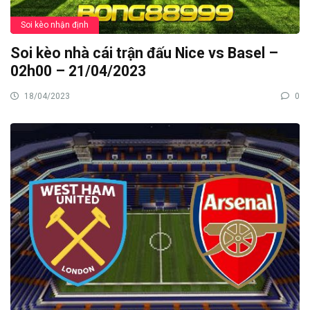
Soi kèo nhận định
Soi kèo nhà cái trận đấu Nice vs Basel –
02h00 – 21/04/2023
18/04/2023
0