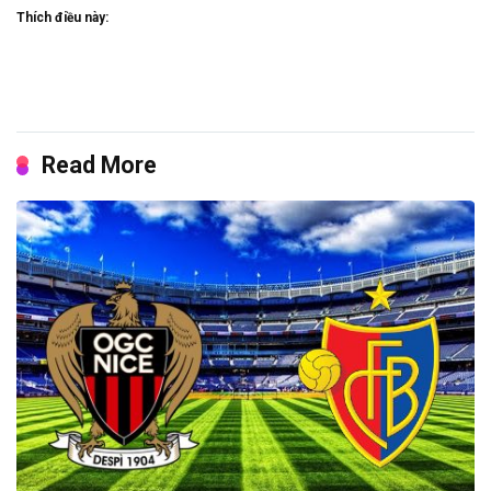
Thích điều này:
Read More