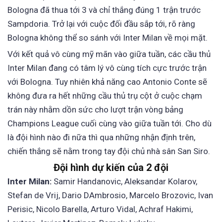
Bologna đã thua tới 3 và chỉ thắng đúng 1 trận trước
Sampdoria. Trở lại với cuộc đối đầu sắp tới, rõ ràng
Bologna không thể so sánh với Inter Milan về mọi mặt.
Với kết quả vô cùng mỹ mãn vào giữa tuần, các cầu thủ
Inter Milan đang có tâm lý vô cùng tích cực trước trận
với Bologna. Tuy nhiên khả năng cao Antonio Conte sẽ
không đưa ra hết những cầu thủ trụ cột ở cuộc chạm
trán này nhằm dồn sức cho lượt trận vòng bảng
Champions League cuối cùng vào giữa tuần tới. Cho dù
là đội hình nào đi nữa thì qua những nhận định trên,
chiến thắng sẽ nằm trong tay đội chủ nhà sân San Siro.
Đội hình dự kiến của 2 đội
Inter Milan:
Samir Handanovic, Aleksandar Kolarov,
Stefan de Vrij, Dario DAmbrosio, Marcelo Brozovic, Ivan
Perisic, Nicolo Barella, Arturo Vidal, Achraf Hakimi,