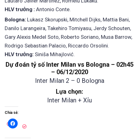
Lautaro Javier Martinez, Romelu Lukaku.
HLV trưởng :
Antonio Conte.
Bologna:
Lukasz Skorupski, Mitchell Dijks, Mattia Bani,
Danilo Larangeira, Takehiro Tomiyasu, Jerdy Schouten,
Gary Alexis Medel Soto, Roberto Soriano, Musa Barrow,
Rodrigo Sebastian Palacio, Riccardo Orsolini.
HLV trưởng:
Siniša Mihajlović.
Dự đoán tỷ số Inter Milan vs Bologna – 02h45
– 06/12/2020
Inter Milan 2 – 0 Bologna
Lựa chọn:
Inter Milan + Xỉu
Chia sẻ: