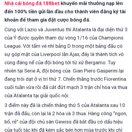
Nhà cái bóng đá 188bet
khuyến mãi thưởng nạp lên
đến 100% tiền gửi lần đầu cho thành viên đăng ký tài
khoản để tham gia đặt cược bóng đá.
Cùng với Lazio và Juventus thì Atalanta là đại diện thứ 3
của Ý được quyền tham dự vòng 1/16 của Champions
League. Với tấm vé nhì bảng D trong một bảng đấu có
sự góp mặt của Liverpool lẫn Ajax, đây là thành tích vô
cùng đáng nể của đội bóng tới từ xứ Bergamo. Tuy
nhiên tại Serie A, đội bóng của Gian Piero Gasperini lại
đang trôi dạt ở vị trí thứ 7. Chiến thắng trước Fiorentina
cuối tuần vừa rồi đã cắt đứt mạch 3 trận chỉ hòa và thua
của Atalanta tại giải quốc nội.
3 điểm này đã là chiến thắng thứ 5 của Atalanta sau 10
trận đã đấu, còn lại là 2 hòa và 3 thua. Hàng công “ngon,
bổ, rẻ” của đội chủ sân Gewiss đã bắt đầu có dấu hiệu
của tuổi tác khi đã kém sắc bén hơn mùa trước khi chỉ