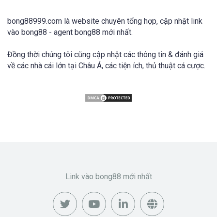
bong88999.com là website chuyên tổng hợp, cập nhật link
vào bong88 - agent bong88 mới nhất.
Đồng thời chúng tôi cũng cập nhật các thông tin & đánh giá
về các nhà cái lớn tại Châu Á, các tiện ích, thủ thuật cá cược.
Link vào bong88 mới nhất