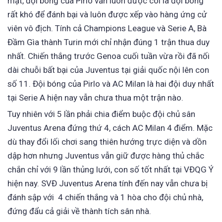
mặt, đội bóng của Pirlo vẫn luôn được coi là đội bóng
rất khó để đánh bại và luôn được xếp vào hàng ứng cử
viên vô địch. Tính cả Champions League và Serie A, Bà
Đầm Gìa thành Turin mới chỉ nhận đúng 1 trận thua duy
nhất. Chiến thắng trước Genoa cuối tuần vừa rồi đã nối
dài chuỗi bất bại của Juventus tại giải quốc nội lên con
số 11. Đội bóng của Pirlo và AC Milan là hai đội duy nhất
tại Serie A hiện nay vẫn chưa thua một trận nào.
Tuy nhiên với 5 lần phải chia điểm buộc đội chủ sân
Juventus Arena đứng thứ 4, cách AC Milan 4 điểm. Mặc
dù thay đổi lối chơi sang thiên hướng trực diện và dồn
dập hơn nhưng Juventus vẫn giữ được hàng thủ chắc
chắn chỉ với 9 lần thủng lưới, con số tốt nhất tại VĐQG Ý
hiện nay. SVĐ Juventus Arena tính đến nay vẫn chưa bị
đánh sập với 4 chiến thắng và 1 hòa cho đội chủ nhà,
đứng đẩu cả giải về thành tích sân nhà.