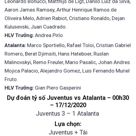
Leonardo Bonucci, Matthijs de Ligt, Danilo Luiz da Silva,
Aaron James Ramsey, Arthur Henrique Ramos de
Oliveira Melo, Adrien Rabiot, Cristiano Ronaldo, Dejan
Kulusevski, Juan Cuadrado.
HLV Trưởng:
Andrea Pirlo
Atalanta:
Marco Sportiello, Rafael Toloi, Cristian Gabriel
Romero, Berat Djimsiti, Hans Hateboer, Ruslan
Malinovskyi, Remo Freuler, Mario Pasalic, Johan Andres
Mojica Palacio, Alejandro Gomez, Luis Fernando Muriel
Fruto.
HLV Trưởng:
Gian Piero Gasperini
Dự đoán tỷ số Juventus vs Atalanta – 00h30
– 17/12/2020
Juventus 3 – 1 Atalanta
Lựa chọn:
Juventus + Tài