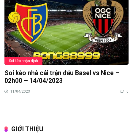
Soi kèo nhận định
Soi kèo nhà cái trận đấu Basel vs Nice –
02h00 – 14/04/2023
11/04/2023
0
GIỚI THIỆU