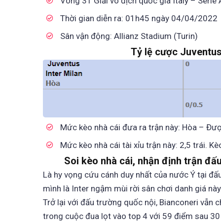
Vòng 31 Giải vô địch quốc gia Italy – Seri
Thời gian diễn ra: 01h45 ngày 04/04/2022
Sân vận động: Allianz Stadium (Turin)
Tỷ lệ cược Juventus
Mức kèo nhà cái đưa ra trận này: Hòa – Được
Mức kèo nhà cái tài xỉu trận này: 2,5 trái. K
Soi kèo nhà cái, nhận định trận đấ
Là hy vọng cứu cánh duy nhất của nước Ý tại đấ
mình là Inter ngậm mùi rời sân chơi danh giá này 
Trở lại với đấu trường quốc nội, Bianconeri vẫn
trong cuộc đua lọt vào top 4 với 59 điểm sau 30 