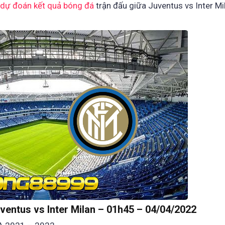
dự đoán kết quả bóng đá
trận đấu giữa Juventus vs Inter Mi
ventus vs Inter Milan – 01h45 – 04/04/2022