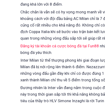
đang khá lớn với 8 điểm.
Chắc chắn là vẫn sẽ có hy vọng mong manh về vi
khoảng cách với đội đầu bảng AC Milan chỉ là 7 
củng cố rất nhiều cho khả năng đó. Không chỉ c
địch Coppa Italia khi sẽ bước vào trận bán kết lư
quan trong những vòng đấu sắp tới sẽ giúp rất n
Đăng ký tài khoản cá cược bóng đá tại Fun88
nhậ
bóng đá yêu thích.
Inter Milan từ thế thượng phong khi giai đoạn lư
Milan đã bị nới rộng lên thành 6 điểm. Nezazzurri
những vòng đấu gần đây khi chỉ có được đúng 1 c
xanh thành Milan chỉ thu về 5 điểm trong tổng số
Đương nhiên là Inter vẫn đang nằm trong cuộc 
này trong thời gian sắp tới thì khả năng không 
tiêu của thầy trò HLV Simone Inzaghi là rời Turin