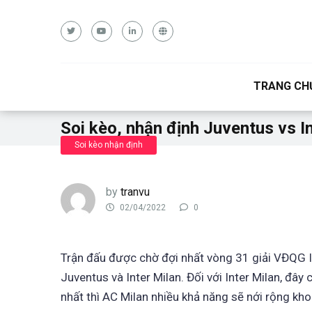
TRANG CH
Soi kèo, nhận định Juventus vs 
Soi kèo nhận định
by
tranvu
02/04/2022
0
Trận đấu được chờ đợi nhất vòng 31 giải VĐQG It
Juventus và Inter Milan. Đối với Inter Milan, đâ
nhất thì AC Milan nhiều khả năng sẽ nới rộng kh