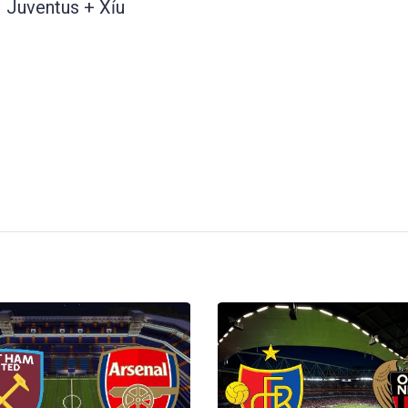
Juventus + Xỉu