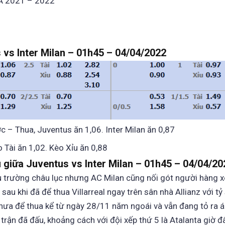
e A 2021 – 2022
 vs Inter Milan – 01h45 – 04/04/2022
 – Thua, Juventus ăn 1,06. Inter Milan ăn 0,87
èo Tài ăn 1,02. Kèo Xỉu ăn 0,88
u giữa Juventus vs Inter Milan – 01h45 – 04/04/20
u trường châu lục nhưng AC Milan cũng nối gót người hàng 
sau khi đã để thua Villarreal ngay trên sân nhà Allianz với tỷ
 chưa để thua kể từ ngày 28/11 năm ngoái và vẫn đang tỏ ra 
trận đã đấu, khoảng cách với đội xếp thứ 5 là Atalanta giờ 