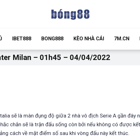
Ủ
IBET888
BONG888
KÈO NHÀ CÁI
7M.CN
Inter Milan – 01h45 – 04/04/2022
alia sẽ là màn đụng độ giữa 2 nhà vô địch Serie A gần đây n
y chắc chắn sẽ là trận đấu sống còn bởi nếu không có được kết
oảng cách về mặt điểm số sau khi vòng đấu này kết thúc.