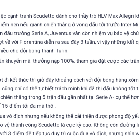
ệc cạnh tranh Scudetto dành cho thầy trò HLV Max Allegri k
điểm nên nếu giành chiến thắng ở vòng đấu tới trước Inter Mi
òn đấu trường Serie A, Juventus vẫn còn nhiệm vụ bảo vệ ch
ợt về với Fiorentina diễn ra sau đây 3 tuần, vì vậy những kết 
hiều cho đội bóng thành Turin.
n khuyến mãi thưởng nạp 100%, tham gia đặt cược các trậ
ợt đi kết thúc thì giờ đây khoảng cách với đội bóng hàng xóm
 cũng chỉ có thể tự biết trách mình khi đã thi đấu không tốt 
hiến thắng trong 5 trận đấu gần nhất tại Serie A- cụ thể hơn
 15 điểm tối đa mà thôi.
đua vô địch nhưng nếu không thể cải thiện được phong độ y
bảo vệ thành công Scudetto là cực kỳ cao. Không còn đường l
 với 3 điểm để tiếp tục duy trì cuộc đua vô địch, nhưng nhìn 