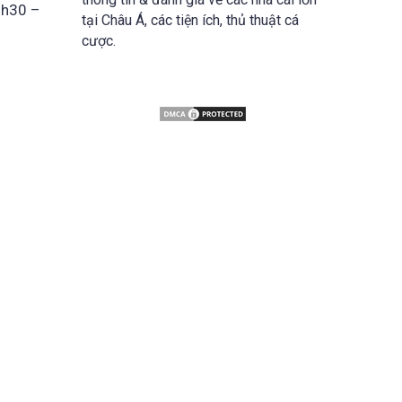
0h30 –
tại Châu Á, các tiện ích, thủ thuật cá
cược.