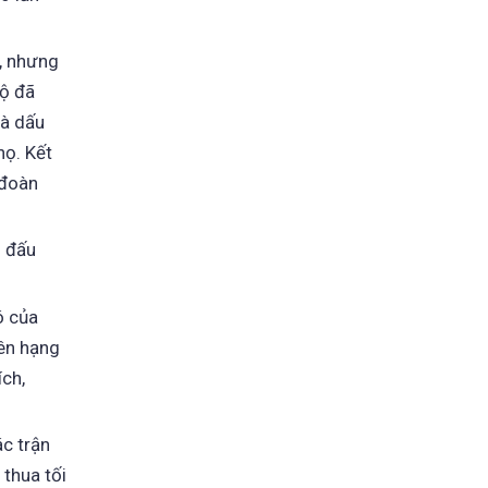
g, nhưng
độ đã
là dấu
họ. Kết
 đoàn
n đấu
ó của
lên hạng
ch,
ác trận
 thua tối