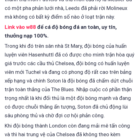
có một pha phản lưới nhà, Leeds đã phải rời Molineux
mà không có bất kỳ điểm số nào ở loạt trận này.
Link vào w88
để cá độ bóng đá an toàn, uy tín,
thưởng nạp 100%.
Trong khi đó trên sân nhà St Mary, đội bóng của huấn
luyện viên Hasenhuttl đã có được cho mình trận hòa quý
giá trước các cầu thủ Chelsea, đội bóng có huấn luyện
viên mới Tuchel và đang có phong độ rất cao trên bảng
xếp hạng và chính Soton là đội bóng đã chấm dứt chuỗi
trận toàn thắng của The Blues. Nhập cuộc có phần thận
trọng nhất là khi đối thủ là một đội bóng mạnh và đang
có được chuỗi thắng ấn tượng, Soton đã chủ động lùi
sâu phòng thủ và chờ đợi cơ hội phản công.
Khi đội bóng thành London còn đang mải mê tấn công
và thì hai trung vệ của Chelsea đã không theo kèm