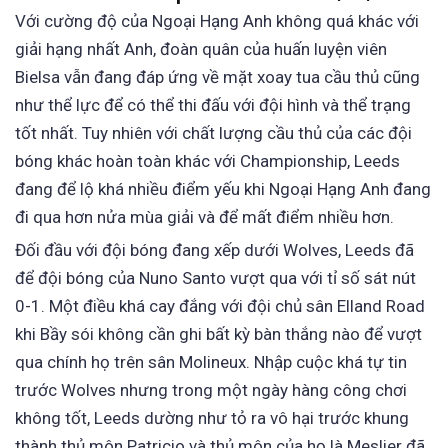
Với cường độ của Ngoại Hạng Anh không quá khác với
giải hạng nhất Anh, đoàn quân của huấn luyện viên
Bielsa vẫn đang đáp ứng về mặt xoay tua cầu thủ cũng
như thể lực để có thể thi đấu với đội hình và thể trạng
tốt nhất. Tuy nhiên với chất lượng cầu thủ của các đội
bóng khác hoàn toàn khác với Championship, Leeds
đang để lộ khá nhiều điểm yếu khi Ngoại Hạng Anh đang
đi qua hơn nửa mùa giải và để mất điểm nhiều hơn.
Đối đầu với đội bóng đang xếp dưới Wolves, Leeds đã
để đội bóng của Nuno Santo vượt qua với tỉ số sát nút
0-1. Một điều khá cay đắng với đội chủ sân Elland Road
khi Bầy sói không cần ghi bất kỳ bàn thắng nào để vượt
qua chính họ trên sân Molineux. Nhập cuộc khá tự tin
trước Wolves nhưng trong một ngày hàng công chơi
không tốt, Leeds dường như tỏ ra vô hại trước khung
thành thủ môn Patricio và thủ môn của họ là Meslier đã