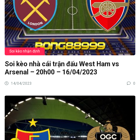
Soi kèo nhận định
Soi kèo nhà cái trận đấu West Ham vs
Arsenal – 20h00 – 16/04/2023
14/04/2023
0