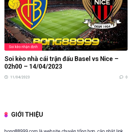
Soi kèo nhận định
Soi kèo nhà cái trận đấu Basel vs Nice –
02h00 – 14/04/2023
11/04/2023
0
GIỚI THIỆU
bong88999.com là website chuyên tổng hợp, cập nhật link