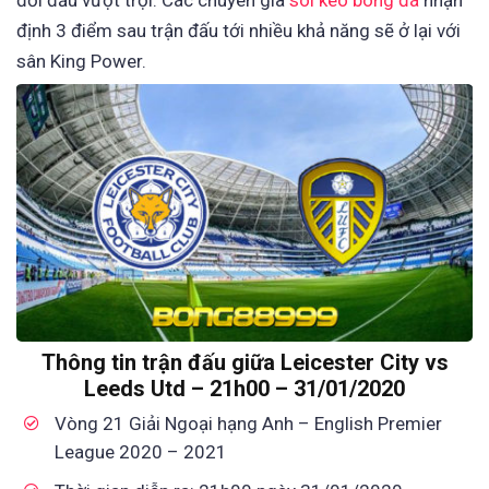
đối đầu vượt trội.
Các chuyên gia
soi kèo bóng đá
nhận
định 3 điểm sau trận đấu tới nhiều khả năng sẽ ở lại với
sân King Power.
Thông tin trận đấu giữa Leicester City vs
Leeds Utd – 21h00 – 31/01/2020
Vòng 21 Giải Ngoại hạng Anh – English Premier
League 2020 – 2021