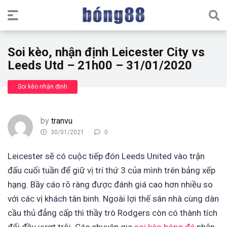
Soi kèo, nhận định Leicester City vs
Leeds Utd – 21h00 – 31/01/2020
Soi kèo nhận định
by
tranvu
30/01/2021
0
Leicester sẽ có cuộc tiếp đón Leeds United vào trận
đấu cuối tuần để giữ vị trí thứ 3 của mình trên bảng xếp
hạng. Bầy cáo rõ ràng được đánh giá cao hơn nhiều so
với các vị khách tân binh. Ngoài lợi thế sân nhà cùng dàn
cầu thủ đẳng cấp thì thầy trò Rodgers còn có thành tích