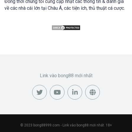
Đồng thời chúng tôi cũng cập nhật các thông tin & đánh giá
về các nhà cái lớn tại Châu Á, các tiện ích, thủ thuật cá cược.
Link vào bong88 mới nhất
© 2023
bong88999.com
- Link vào bong88 mới nhất. 18+