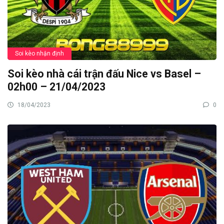
Soi kèo nhận định
Soi kèo nhà cái trận đấu Nice vs Basel –
02h00 – 21/04/2023
18/04/2023
0