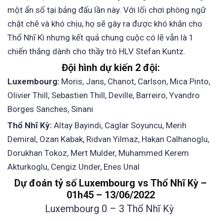
một ẩn số tại bảng đấu lần này. Với lối chơi phòng ngữ
chặt chẽ và khó chịu, họ sẽ gây ra được khó khăn cho
Thổ Nhĩ Kì nhưng kết quả chung cuộc có lẽ vẫn là 1
chiến thắng dành cho thầy trò HLV Stefan Kuntz.
Đội hình dự kiến 2 đội:
Luxembourg:
Moris, Jans, Chanot, Carlson, Mica Pinto,
Olivier Thill, Sebastien Thill, Deville, Barreiro, Yvandro
Borges Sanches, Sinani
Thổ Nhĩ Kỳ:
Altay Bayindi, Caglar Soyuncu, Merih
Demiral, Ozan Kabak, Ridvan Yilmaz, Hakan Calhanoglu,
Dorukhan Tokoz, Mert Mulder, Muhammed Kerem
Akturkoglu, Cengiz Under, Enes Unal
Dự đoán tỷ số Luxembourg vs Thổ Nhĩ Kỳ –
01h45 – 13/06/2022
Luxembourg 0 – 3 Thổ Nhĩ Kỳ