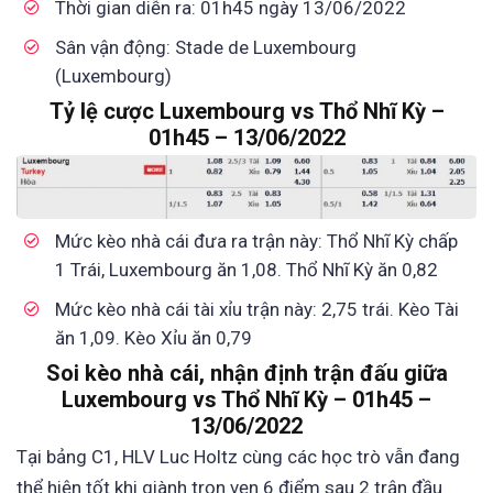
Thời gian diễn ra: 01h45 ngày 13/06/2022
Sân vận động: Stade de Luxembourg
(Luxembourg)
Tỷ lệ cược Luxembourg vs Thổ Nhĩ Kỳ –
01h45 – 13/06/2022
Mức kèo nhà cái đưa ra trận này: Thổ Nhĩ Kỳ chấp
1 Trái, Luxembourg ăn 1,08. Thổ Nhĩ Kỳ ăn 0,82
Mức kèo nhà cái tài xỉu trận này: 2,75 trái. Kèo Tài
ăn 1,09. Kèo Xỉu ăn 0,79
Soi kèo nhà cái, nhận định trận đấu giữa
Luxembourg vs Thổ Nhĩ Kỳ – 01h45 –
13/06/2022
Tại bảng C1, HLV Luc Holtz cùng các học trò vẫn đang
thể hiện tốt khi giành trọn vẹn 6 điểm sau 2 trận đầu