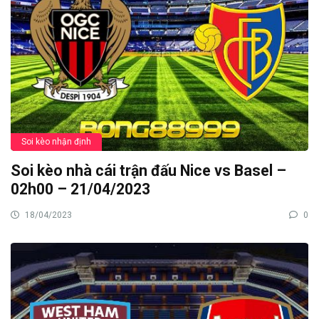
Soi kèo nhận định
Soi kèo nhà cái trận đấu Nice vs Basel –
02h00 – 21/04/2023
18/04/2023
0