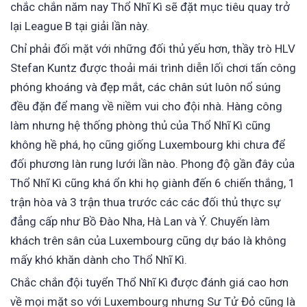
chắc chắn năm nay Thổ Nhĩ Kì sẽ đặt mục tiêu quay trở
lại League B tại giải lần này.
Chỉ phải đối mặt với những đối thủ yếu hơn, thầy trò HLV
Stefan Kuntz được thoải mái trình diễn lối chơi tấn công
phóng khoáng và đẹp mắt, các chân sút luôn nổ súng
đều đặn để mang về niềm vui cho đội nhà. Hàng công
làm nhưng hệ thống phòng thủ của Thổ Nhĩ Kì cũng
không hề phá, họ cũng giống Luxembourg khi chưa để
đối phương làn rung lưới lần nào. Phong độ gần đây của
Thổ Nhĩ Kì cũng khá ổn khi họ giành đến 6 chiến thắng, 1
trận hòa và 3 trận thua trước các các đối thủ thực sự
đẳng cấp như Bồ Đào Nha, Hà Lan và Ý. Chuyến làm
khách trên sân của Luxembourg cũng dự báo là không
mấy khó khăn dành cho Thổ Nhĩ Kì.
Chắc chắn đội tuyển Thổ Nhĩ Kì được đánh giá cao hơn
về mọi mặt so với Luxembourg nhưng Sư Tử Đỏ cũng là