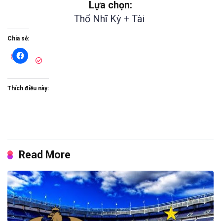
Lựa chọn:
Thổ Nhĩ Kỳ + Tài
Chia sẻ:
Thích điều này:
Read More