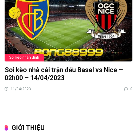
Soi kèo nhận định
Soi kèo nhà cái trận đấu Basel vs Nice –
02h00 – 14/04/2023
11/04/2023
0
GIỚI THIỆU