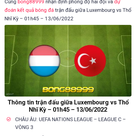
Cùng
bong88999
nhận định phong độ hai đội và
dự
đoán kết quả bóng đá
trận đấu giữa Luxembourg vs Thổ
Nhĩ Kỳ – 01h45 – 13/06/2022
Thông tin trận đấu giữa Luxembourg vs Thổ
Nhĩ Kỳ – 01h45 – 13/06/2022
CHÂU ÂU: UEFA NATIONS LEAGUE – LEAGUE C –
VÒNG 3