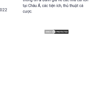
tại Châu Á, các tiện ích, thủ thuật cá
2022
cược.