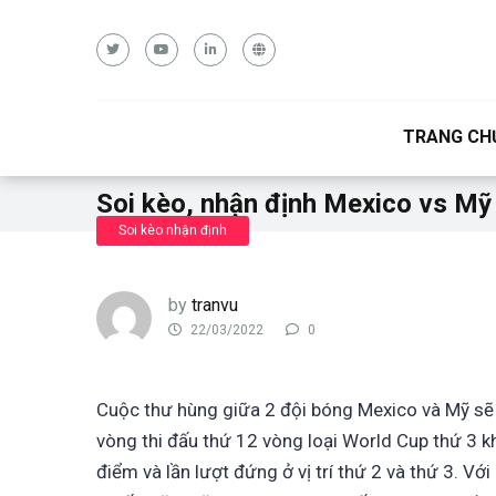
TRANG CH
Soi kèo, nhận định Mexico vs M
Soi kèo nhận định
by
tranvu
22/03/2022
0
Cuộc thư hùng giữa 2 đội bóng Mexico và Mỹ sẽ 
vòng thi đấu thứ 12 vòng loại World Cup thứ 3 
điểm và lần lượt đứng ở vị trí thứ 2 và thứ 3. V