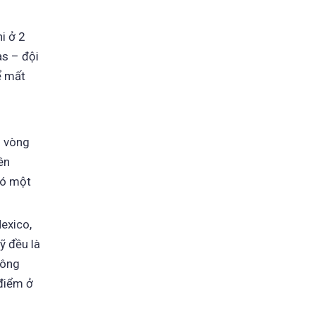
i ở 2
as – đội
ể mất
i vòng
ên
có một
Mexico,
ỹ đều là
hông
 điểm ở