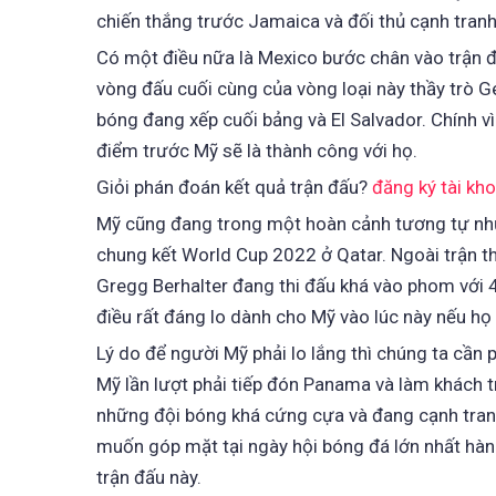
chiến thắng trước Jamaica và đối thủ cạnh tran
Có một điều nữa là Mexico bước chân vào trận đấ
vòng đấu cuối cùng của vòng loại này thầy trò Ge
bóng đang xếp cuối bảng và El Salvador. Chính v
điểm trước Mỹ sẽ là thành công với họ.
Giỏi phán đoán kết quả trận đấu?
đăng ký tài kh
Mỹ cũng đang trong một hoàn cảnh tương tự như
chung kết World Cup 2022 ở Qatar. Ngoài trận t
Gregg Berhalter đang thi đấu khá vào phom với 4 
điều rất đáng lo dành cho Mỹ vào lúc này nếu họ
Lý do để người Mỹ phải lo lắng thì chúng ta cần 
Mỹ lần lượt phải tiếp đón Panama và làm khách tr
những đội bóng khá cứng cựa và đang cạnh tranh
muốn góp mặt tại ngày hội bóng đá lớn nhất hành 
trận đấu này.