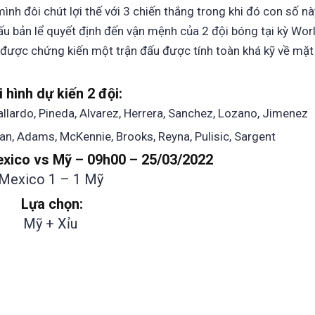
nh đôi chút lợi thế với 3 chiến thắng trong khi đó con số n
 đấu bản lể quyết định đến vận mệnh của 2 đội bóng tại kỳ Wor
ẽ được chứng kiến một trận đấu được tính toàn khá kỹ về mặt
i hình dự kiến 2 đội:
lardo, Pineda, Alvarez, Herrera, Sanchez, Lozano, Jimenez
n, Adams, McKennie, Brooks, Reyna, Pulisic, Sargent
exico vs Mỹ – 09h00 – 25/03/2022
Mexico 1 – 1 Mỹ
Lựa chọn:
Mỹ + Xỉu