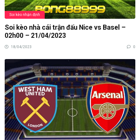
Soi kèo nhận định
Soi kèo nhà cái trận đấu Nice vs Basel –
02h00 – 21/04/2023
18/04/2023
0