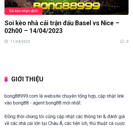
Soi kèo nhận định
Soi kèo nhà cái trận đấu Basel vs Nice –
02h00 – 14/04/2023
11/04/2023
0
GIỚI THIỆU
bong88999.com là website chuyên tổng hợp, cập nhật link
vào bong88 - agent bong88 mới nhất.
Đồng thời chúng tôi cũng cập nhật các thông tin & đánh giá
về các nhà cái lớn tại Châu Á, các tiện ích, thủ thuật cá cược.