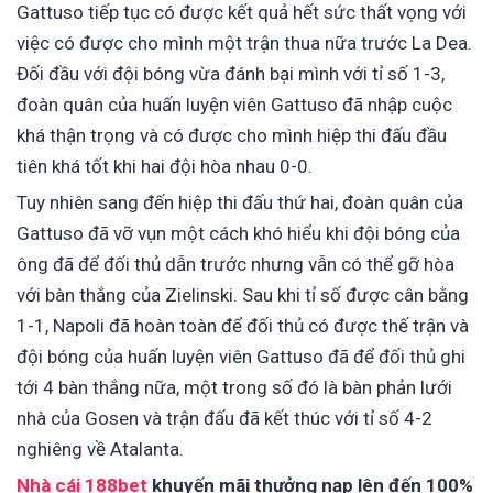
Gattuso tiếp tục có được kết quả hết sức thất vọng với
việc có được cho mình một trận thua nữa trước La Dea.
Đối đầu với đội bóng vừa đánh bại mình với tỉ số 1-3,
đoàn quân của huấn luyện viên Gattuso đã nhập cuộc
khá thận trọng và có được cho mình hiệp thi đấu đầu
tiên khá tốt khi hai đội hòa nhau 0-0.
Tuy nhiên sang đến hiệp thi đấu thứ hai, đoàn quân của
Gattuso đã vỡ vụn một cách khó hiểu khi đội bóng của
ông đã để đối thủ dẫn trước nhưng vẫn có thể gỡ hòa
với bàn thắng của Zielinski. Sau khi tỉ số được cân bằng
1-1, Napoli đã hoàn toàn để đối thủ có được thế trận và
đội bóng của huấn luyện viên Gattuso đã để đối thủ ghi
tới 4 bàn thắng nữa, một trong số đó là bàn phản lưới
nhà của Gosen và trận đấu đã kết thúc với tỉ số 4-2
nghiêng về Atalanta.
Nhà cái 188bet
khuyến mãi thưởng nạp lên đến 100%