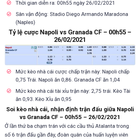
Thời gian diễn ra: 00h55 ngày 26/02/2021
Sân vận động: Stadio Diego Armando Maradona
(Naples)
Tỷ lệ cược Napoli vs Granada CF – 00h55 –
26/02/2021
Mức kèo nhà cái cược chấp trận này: Napoli chấp
0,75 Trái. Napoli ăn 0,86. Granada CF ăn 1,04
Mức kèo nhà cái tài xỉu trận này: 2,75 trái. Kèo Tài
ăn 0,93. Kèo Xỉu ăn 0,95
Soi kèo nhà cái, nhận định trận đấu giữa Napoli
vs Granada CF – 00h55 – 26/02/2021
Ở lần thứ ba chạm trán với các cầu thủ Atalanta trong
số 6 trận đấu gần đây, đoàn quân của huấn luyện viên