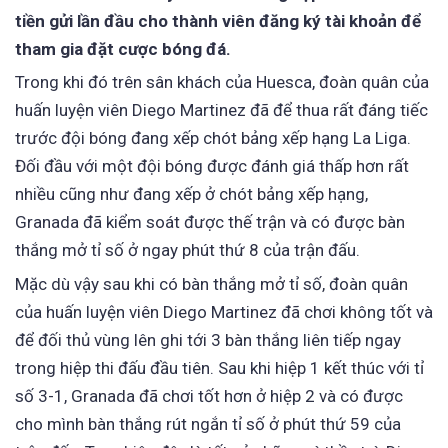
tiền gửi lần đầu cho thành viên đăng ký tài khoản để
tham gia đặt cược bóng đá.
Trong khi đó trên sân khách của Huesca, đoàn quân của
huấn luyện viên Diego Martinez đã để thua rất đáng tiếc
trước đội bóng đang xếp chót bảng xếp hạng La Liga.
Đối đầu với một đội bóng được đánh giá thấp hơn rất
nhiều cũng như đang xếp ở chót bảng xếp hạng,
Granada đã kiểm soát được thế trận và có được bàn
thắng mở tỉ số ở ngay phút thứ 8 của trận đấu.
Mặc dù vậy sau khi có bàn thắng mở tỉ số, đoàn quân
của huấn luyện viên Diego Martinez đã chơi không tốt và
để đối thủ vùng lên ghi tới 3 bàn thắng liên tiếp ngay
trong hiệp thi đấu đầu tiên. Sau khi hiệp 1 kết thúc với tỉ
số 3-1, Granada đã chơi tốt hơn ở hiệp 2 và có được
cho mình bàn thắng rút ngắn tỉ số ở phút thứ 59 của