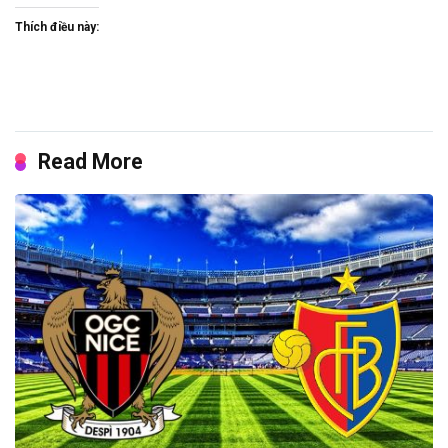
Thích điều này:
Read More