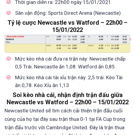
Thời gian diễn ra: 22h00 ngày 15/01/2021
Sân vận động: Sports Direct Arena (Newcastle)
Tỷ lệ cược Newcastle vs Watford – 22h00 –
15/01/2022
Mức kèo nhà cái đưa ra trận này: Newcastle chấp
0,5 Trái. Newcastle ăn 1,08. Watford ăn 0,85
Mức kèo nhà cái tài xỉu trận này: 2,5 trái. Kèo Tài
ăn 0,78. Kèo Xỉu ăn 1,13
Soi kèo nhà cái, nhận định trận đấu giữa
Newcastle vs Watford – 22h00 – 15/01/2022
Newcastle United sẽ tìm cách cải thiện trận đấu cuối
cùng của họ tại đây sau trận thua 0-1 tại FA Cup trong
trận đấu trước với Cambridge United. Đây là trận thua