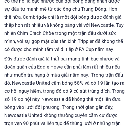
có thể nói là bạc nhược của đội bóng đang nhận được
sự đầu tư mạnh mẽ từ các ông chủ Trung Đông. Hơn
thế nữa, Cambrigde chỉ là một đội bóng được đánh giá
thấp hơn rất nhiều và không bằng vài với Newcastle. Tuy
nhiên Chim Chích Chòe trong một trận đấu dưới sức
mình, với sự góp mặt của tân binh Trippier đã không thể
có được cho mình tấm vé đi tiếp ở FA Cup năm nay.
Đây được đánh giá là thất bại mang tính bạc nhược và
đoàn quân của Eddie Howe cần phải làm rất nhiều nếu
như muốn trụ hạng ở mùa giải năm nay. Trong trận đấu
đó, Newcastle United cầm bóng 58% và có 19 lần tạo ra
cơ hội nguy hiểm, trong đó có 9 cú sút trúng đích. Trong
số 19 cơ hội này, Newcastle đã không thể một lần đưa
bóng vào lưới đối phương. Trong thời gian gần đây,
Newcastle United không thường xuyên cầm cự được
trọn vẹn 90 phút và liên tục để thủng lưới ở những trận