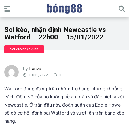
Soi kèo, nhận định Newcastle vs
Watford – 22h00 – 15/01/2022
Soi kèo nhận định
by
tranvu
13/01/2022
0
Watford đang đứng trên nhóm trụ hạng, nhưng khoảng
cách điểm số của họ không hề an toàn và đặc biệt là với
Newcastle. Ở trận đấu này, đoàn quân của Eddie Howe
sẽ có cơ hội đánh bại Watford và vượt lên trên bảng xếp
hạng.