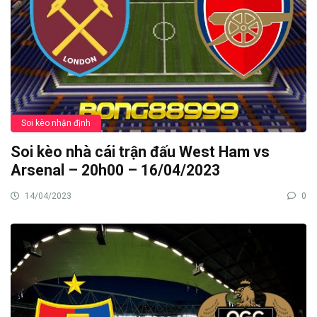
Soi kèo nhận định
Soi kèo nhà cái trận đấu West Ham vs
Arsenal – 20h00 – 16/04/2023
14/04/2023
0