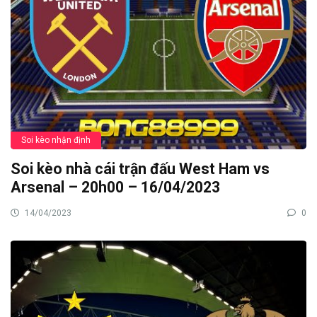
Soi kèo nhận định
Soi kèo nhà cái trận đấu West Ham vs
Arsenal – 20h00 – 16/04/2023
14/04/2023
0