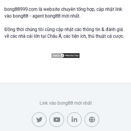
bong88999.com là website chuyên tổng hợp, cập nhật link
vào bong88 - agent bong88 mới nhất.
Đồng thời chúng tôi cũng cập nhật các thông tin & đánh giá
về các nhà cái lớn tại Châu Á, các tiện ích, thủ thuật cá cược.
Link vào bong88 mới nhất