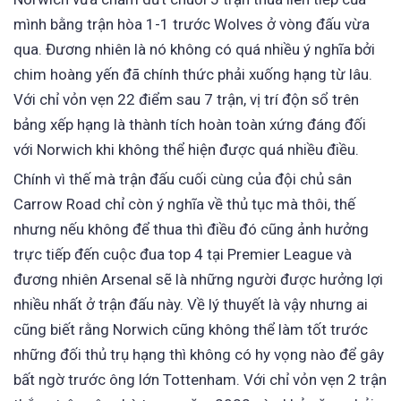
mình bằng trận hòa 1-1 trước Wolves ở vòng đấu vừa
qua. Đương nhiên là nó không có quá nhiều ý nghĩa bởi
chim hoàng yến đã chính thức phải xuống hạng từ lâu.
Với chỉ vỏn vẹn 22 điểm sau 7 trận, vị trí độn sổ trên
bảng xếp hạng là thành tích hoàn toàn xứng đáng đối
với Norwich khi không thể hiện được quá nhiều điều.
Chính vì thế mà trận đấu cuối cùng của đội chủ sân
Carrow Road chỉ còn ý nghĩa về thủ tục mà thôi, thế
nhưng nếu không để thua thì điều đó cũng ảnh hưởng
trực tiếp đến cuộc đua top 4 tại Premier League và
đương nhiên Arsenal sẽ là những người được hưởng lợi
nhiều nhất ở trận đấu này. Về lý thuyết là vậy nhưng ai
cũng biết rằng Norwich cũng không thể làm tốt trước
những đối thủ trụ hạng thì không có hy vọng nào để gây
bất ngờ trước ông lớn Tottenham. Với chỉ vỏn vẹn 2 trận