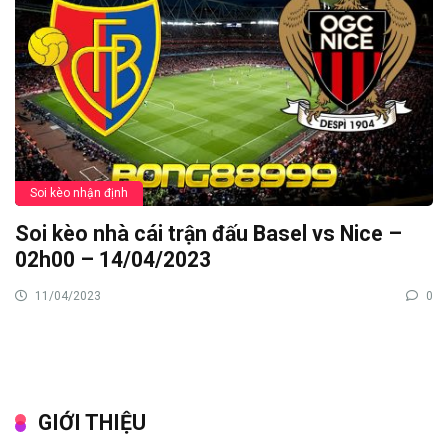
Soi kèo nhận định
Soi kèo nhà cái trận đấu Basel vs Nice –
02h00 – 14/04/2023
11/04/2023
0
GIỚI THIỆU