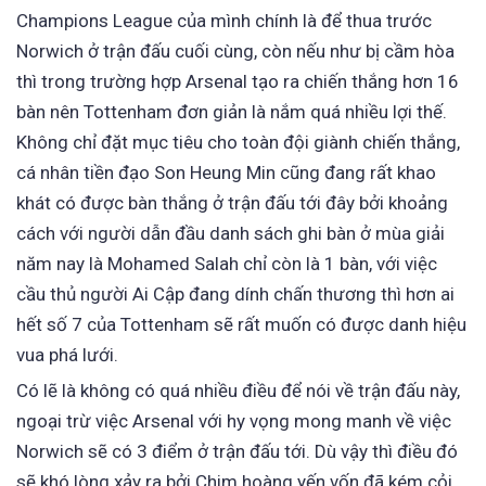
Champions League của mình chính là để thua trước
Norwich ở trận đấu cuối cùng, còn nếu như bị cầm hòa
thì trong trường hợp Arsenal tạo ra chiến thắng hơn 16
bàn nên Tottenham đơn giản là nắm quá nhiều lợi thế.
Không chỉ đặt mục tiêu cho toàn đội giành chiến thắng,
cá nhân tiền đạo Son Heung Min cũng đang rất khao
khát có được bàn thắng ở trận đấu tới đây bởi khoảng
cách với người dẫn đầu danh sách ghi bàn ở mùa giải
năm nay là Mohamed Salah chỉ còn là 1 bàn, với việc
cầu thủ người Ai Cập đang dính chấn thương thì hơn ai
hết số 7 của Tottenham sẽ rất muốn có được danh hiệu
vua phá lưới.
Có lẽ là không có quá nhiều điều để nói về trận đấu này,
ngoại trừ việc Arsenal với hy vọng mong manh về việc
Norwich sẽ có 3 điểm ở trận đấu tới. Dù vậy thì điều đó
sẽ khó lòng xảy ra bởi Chim hoàng yến vốn đã kém cỏi