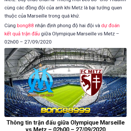
cùng các đồng đội của anh khi Metz là bại tướng quen
thuộc của Marseille trong quá khứ.
Cùng
bong88
nhận định phong độ hai đội và
dự đoán
kết quả trận đấu
giữa Olympique Marseille vs Metz –
02h00 – 27/09/2020
Thông tin trận đấu giữa Olympique Marseille
vs Metz – 02h00 – 27/09/2020