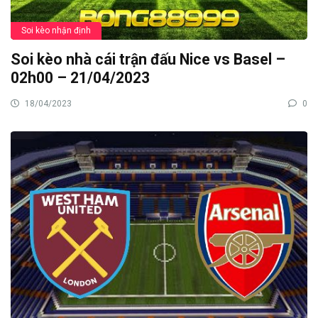
Soi kèo nhận định
Soi kèo nhà cái trận đấu Nice vs Basel –
02h00 – 21/04/2023
18/04/2023
0