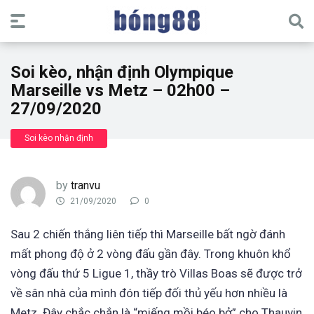
Soi kèo, nhận định Olympique
Marseille vs Metz – 02h00 –
27/09/2020
Soi kèo nhận định
by
tranvu
21/09/2020
0
Sau 2 chiến thắng liên tiếp thì Marseille bất ngờ đánh
mất phong độ ở 2 vòng đấu gần đây. Trong khuôn khổ
vòng đấu thứ 5 Ligue 1, thầy trò Villas Boas sẽ được trở
về sân nhà của mình đón tiếp đối thủ yếu hơn nhiều là
Metz. Đây chắc chắn là “miếng mồi béo bở” cho Thauvin