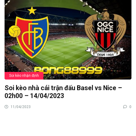
Soi kèo nhận định
Soi kèo nhà cái trận đấu Basel vs Nice –
02h00 – 14/04/2023
11/04/2023
0