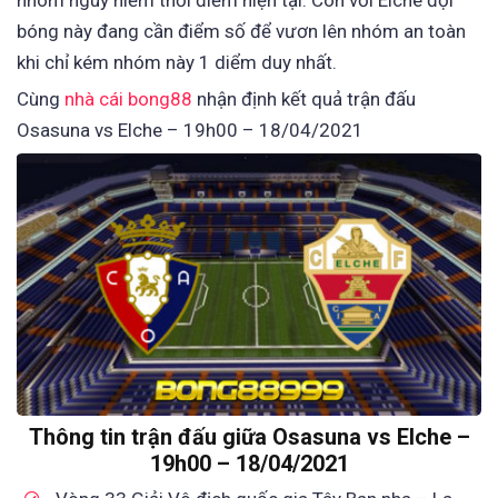
nhóm nguy hiểm thời điểm hiện tại. Còn với Elche đội
bóng này đang cần điểm số để vươn lên nhóm an toàn
khi chỉ kém nhóm này 1 diểm duy nhất.
Cùng
nhà cái bong88
nhận định kết quả trận đấu
Osasuna vs Elche – 19h00 – 18/04/2021
Thông tin trận đấu giữa Osasuna vs Elche –
19h00 – 18/04/2021