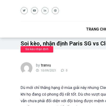
TRANG CH
Soi kèo, nhận định Paris SG vs 
Soi kèo nhận định
by
tranvu
10/09/2021
0
Dù mới chỉ thăng hạng ở mùa giải này nhưng Cle
khi họ đang có phong độ rất tốt. Dù cho vượt q
vẫn chưa phải đối diện với đội bóng được mệnh d