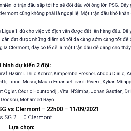
 nhiên, ở trận đấu sắp tới họ sẽ đối đầu với ông lớn PSG. Đây
 Clermont cũng không phải là ngoại lệ. Một trận đấu khó khăn
Ligue 1 dù cho việc vô địch vẫn được đặt lên hàng đầu. Để
G cần đạt được những điểm số tối đa càng sớm càng tốt để 
 là Clermont, đây có lẽ sẽ là một trận đấu dễ dàng cho thầy
i hình dự kiến 2 đội:
af Hakimi, Thilo Kehrer, Kimpembe Presnel, Abdou Diallo, A
tti, Lionel Messi, Mauro Emanuel Icardi Rivero, Kylian Mbapp
 Ogier, Cédric Hountondji, Vital N’Simba, Johan Gastien, Dr
del Dossou, Mohamed Bayo
 SG vs Clermont – 22h00 – 11/09/2021
is SG 2 – 0 Clermont
Lựa chọn: