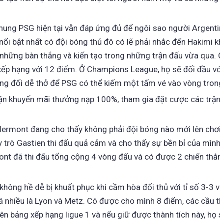
khung PSG hiện tại vẫn đáp ứng đủ để ngôi sao người Argent
 nổi bật nhất có đội bóng thủ đô có lẽ phải nhắc đến Hakimi k
ó những bàn thắng và kiến tạo trong những trận đấu vừa qua.
 xếp hạng với 12 điểm. Ở Champions League, họ sẽ đối đầu v
ương đối dễ thở để PSG có thể kiếm một tấm vé vào vòng tron
n khuyến mãi thưởng nạp 100%, tham gia đặt cược các trậ
 Clermont đang cho thấy không phải đội bóng nào mới lên chơ
y trò Gastien thi đấu quả cảm và cho thấy sự bền bỉ của mìn
rmont đã thi đấu tổng cộng 4 vòng đấu và có được 2 chiến thắ
không hề dễ bị khuất phục khi cầm hòa đối thủ với tỉ số 3-3 
á nhiều là Lyon và Metz. Có được cho mình 8 điểm, các cầu 
ên bảng xếp hạng ligue 1 và nếu giữ được thành tích này, họ