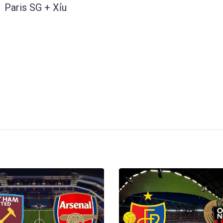
Paris SG + Xỉu