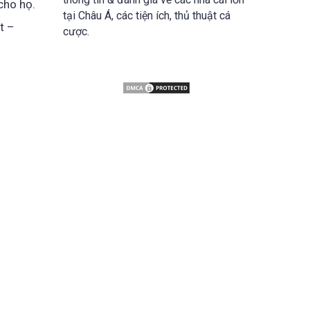
cho họ.
tại Châu Á, các tiện ích, thủ thuật cá
t –
cược.