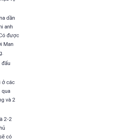
ina dần
hi anh
 Có được
ới Man
g.
n đấu
i ở các
h qua
ng và 2
và 2-2
thủ
 sẽ có