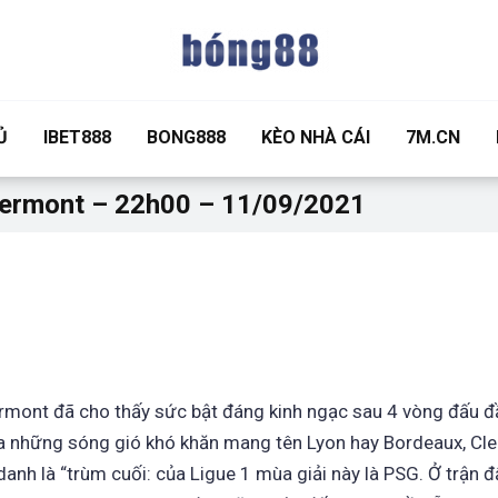
Ủ
IBET888
BONG888
KÈO NHÀ CÁI
7M.CN
Clermont – 22h00 – 11/09/2021
rmont đã cho thấy sức bật đáng kinh ngạc sau 4 vòng đấu đ
ua những sóng gió khó khăn mang tên Lyon hay Bordeaux, Cl
anh là “trùm cuối: của Ligue 1 mùa giải này là PSG. Ở trận 