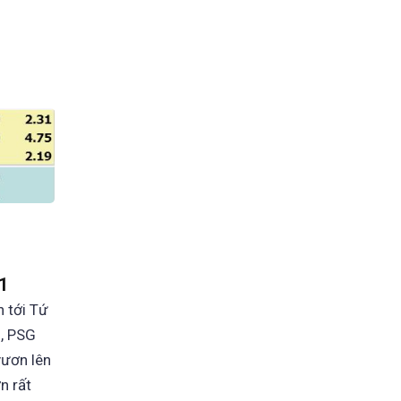
1
n tới Tứ
n, PSG
 vươn lên
n rất