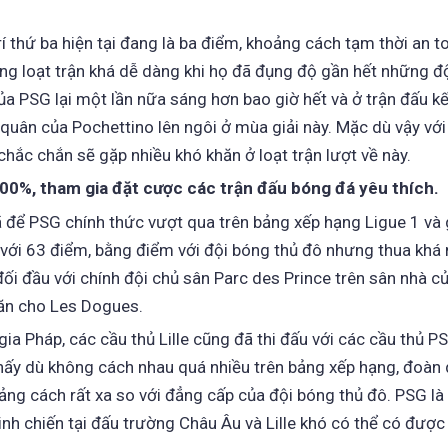
í thứ ba hiện tại đang là ba điểm, khoảng cách tạm thời an t
hững loạt trận khá dễ dàng khi họ đã đụng độ gần hết những đ
a PSG lại một lần nữa sáng hơn bao giờ hết và ở trận đấu kế 
 quân của Pochettino lên ngôi ở mùa giải này. Mặc dù vậy với
 chắc chắn sẽ gặp nhiều khó khăn ở loạt trận lượt về này.
0%, tham gia đặt cược các trận đấu bóng đá yêu thích.
đã để PSG chính thức vượt qua trên bảng xếp hạng Ligue 1 và 
g với 63 điểm, bằng điểm với đội bóng thủ đô nhưng thua khá 
ẽ đối đầu với chính đội chủ sân Parc des Prince trên sân nhà c
hăn cho Les Dogues.
ia Pháp, các cầu thủ Lille cũng đã thi đấu với các cầu thủ P
 thấy dù không cách nhau quá nhiều trên bảng xếp hạng, đoàn
ảng cách rất xa so với đẳng cấp của đội bóng thủ đô. PSG là
inh chiến tại đấu trường Châu Âu và Lille khó có thể có được