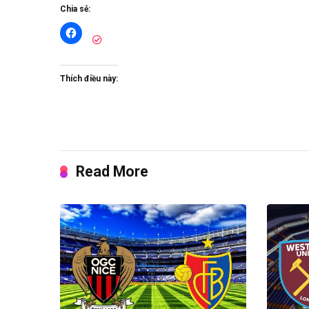
Chia sẻ:
Thích điều này:
Read More