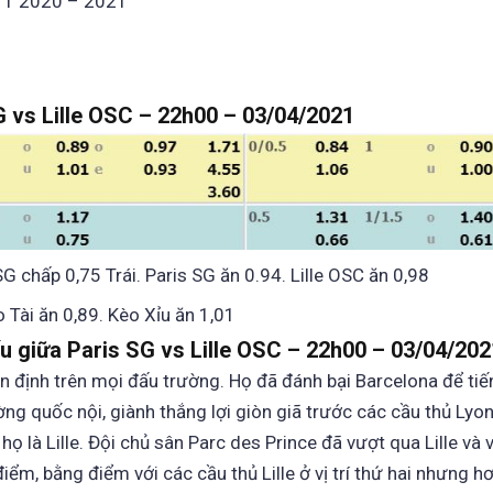
e 1 2020 – 2021
G vs Lille OSC – 22h00 – 03/04/2021
G chấp 0,75 Trái. Paris SG ăn 0.94. Lille OSC ăn 0,98
èo Tài ăn 0,89. Kèo Xỉu ăn 1,01
ấu giữa Paris SG vs Lille OSC – 22h00 – 03/04/202
 định trên mọi đấu trường. Họ đã đánh bại Barcelona để tiế
g quốc nội, giành thắng lợi giòn giã trước các cầu thủ Lyo
i họ là Lille. Đội chủ sân Parc des Prince đã vượt qua Lille và
điểm, bằng điểm với các cầu thủ Lille ở vị trí thứ hai nhưng hơ