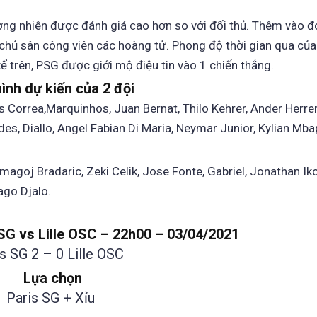
ương nhiên được đánh giá cao hơn so với đối thủ. Thêm vào đ
chủ sân công viên các hoàng tử. Phong độ thời gian qua của 
ể trên, PSG được giới mộ điệu tin vào 1 chiến thắng.
hình dự kiến của 2 đội
 Correa,Marquinhos, Juan Bernat, Thilo Kehrer, Ander Herre
s, Diallo, Angel Fabian Di Maria, Neymar Junior, Kylian Mb
goj Bradaric, Zeki Celik, Jose Fonte, Gabriel, Jonathan Ik
ago Djalo.
SG vs Lille OSC – 22h00 – 03/04/2021
is SG 2 – 0 Lille OSC
Lựa chọn
Paris SG + Xỉu