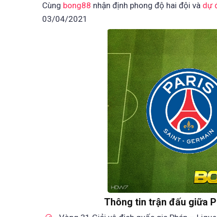
Cùng
bong88
nhận định phong độ hai đội và
dự 
03/04/2021
Thông tin trận đấu giữa P