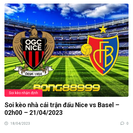
Soi kèo nhận định
Soi kèo nhà cái trận đấu Nice vs Basel –
02h00 – 21/04/2023
18/04/2023
0