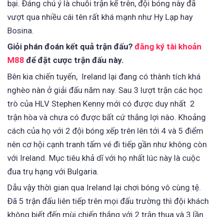
bại. Đáng chú ý là chuỗi trận kể trên, đội bóng này đã
vượt qua nhiều cái tên rất khá mạnh như Hy Lạp hay
Bosina.
Giỏi phán đoán kết quả trận đấu?
đăng ký tài khoản
M88
để đặt cược trận đấu này.
Bên kia chiến tuyến, Ireland lại đang có thành tích khá
nghèo nàn ở giải đấu năm nay. Sau 3 lượt trận các học
trò của HLV Stephen Kenny mới có được duy nhất 2
trận hòa và chưa có được bất cứ thắng lợi nào. Khoảng
cách của họ với 2 đội bóng xếp trên lên tới 4 và 5 điểm
nên cơ hội cạnh tranh tấm vé đi tiếp gần như không còn
với Ireland. Mục tiêu khả dĩ với họ nhất lúc này là cuộc
đua trụ hạng với Bulgaria.
Dẫu vậy thời gian qua Ireland lại chơi bóng vô cùng tệ.
Đã 5 trận đấu liên tiếp trên mọi đấu trường thì đội khách
không biết đến mùi chiến thắng với 2 trận thua và 3 lần