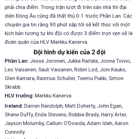
phải chia điểm. Trong trận lượt đi trên sân nhà thì đại
diện Đông Âu cũng đã thất thủ 0-1 trước Phần Lan. Các
chuyên gia tin rằng 90 phút sắp tới sẽ kết thúc với một
kịch bản tương tự khi đội có được 3 điểm trọn vẹn sẽ là
đoàn quân của HLV Markku Kanerva.
Đội hình dự kiến của 2 đội
Phần Lan:
Jesse Joronen, Jukka Raitala, Joona Toivio,
Leo Vaisanen, Sauli Vaisanen, Robin Lod, Joni Kauko,
Glen Kamara, Rasmus Schuller, Teemu Pukki, Simon
Skrabb.
HLV trưởng:
Markku Kanerva
Ireland:
Darren Randolph, Matt Doherty, John Egan,
Shane Duffy, Enda Stevens, Robbie Brady, Harry Arter,
Jayson Molumby, Callum O’Dowda, Adam Idah, Aaron
Connolly.