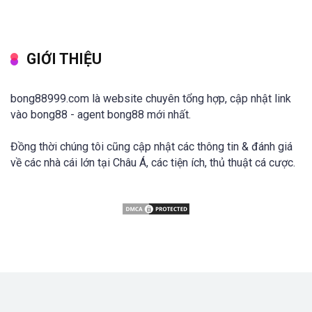
GIỚI THIỆU
bong88999.com là website chuyên tổng hợp, cập nhật link
vào bong88 - agent bong88 mới nhất.
Đồng thời chúng tôi cũng cập nhật các thông tin & đánh giá
về các nhà cái lớn tại Châu Á, các tiện ích, thủ thuật cá cược.