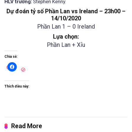
HLV trưởng:
Stephen Kenny.
Dự đoán tỷ số Phần Lan vs Ireland – 23h00 –
14/10/2020
Phần Lan 1 – 0 Ireland
Lựa chọn:
Phần Lan + Xỉu
Chia sẻ:
Thích điều này:
Read More