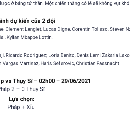
ợc ở bảng tử thần. Một chiến thắng có lẽ sẽ không vụt khỏ
hình dự kiến của 2 đội
e, Clement Lenglet, Lucas Digne, Corentin Tolisso, Steven N
al, Kylian Mbappe Lottin.
i, Ricardo Rodriguez; Loris Benito, Denis Lemi Zakaria Lako
 Vargas Martinez, Haris Seferovic, Christian Fassnacht
p vs Thụy Sĩ – 02h00 – 29/06/2021
háp 2 – 0 Thụy Sĩ
Lựa chọn:
Pháp + Xỉu