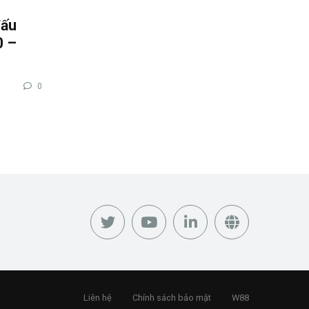
đấu
0 –
0
Liên hệ
Chính sách bảo mật
W88