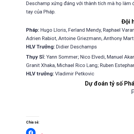
Deschamp xứng đáng với thành tích mà họ làm đư
tay của Pháp.
Đội 
Pháp:
Hugo Lloris, Ferland Mendy, Raphael Varan
Adrien Rabiot, Antoine Griezmann, Anthony Marti
HLV Trưởng:
Didier Deschamps
Thụy Sĩ:
Yann Sommer; Nico Elvedi, Manuel Akanj
Granit Xhaka, Michael Rico Lang; Ruben Estephan
HLV trưởng:
Vladimir Petkovic
Dự đoán tỷ số Phá
P
Chia sẻ: