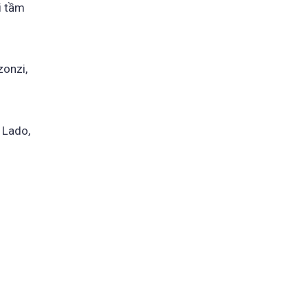
i tầm
zonzi,
 Lado,