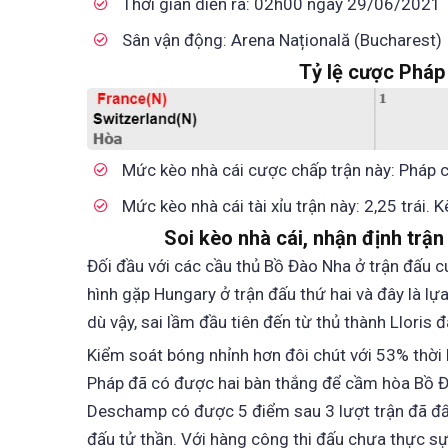
Thời gian diễn ra: 02h00 ngày 29/06/2021
Sân vận động: Arena Națională (Bucharest)
Tỷ lệ cược Pháp
Mức kèo nhà cái cược chấp trận này: Pháp ch
Mức kèo nhà cái tài xỉu trận này: 2,25 trái. 
Soi kèo nhà cái, nhận định trậ
Đối đầu với các cầu thủ Bồ Đào Nha ở trận đấu cu
hình gặp Hungary ở trận đấu thứ hai và đây là l
dù vậy, sai lầm đầu tiên đến từ thủ thành Llori
Kiểm soát bóng nhỉnh hơn đôi chút với 53% thời 
Pháp đã có được hai bàn thắng để cầm hòa Bồ Đào
Deschamp có được 5 điểm sau 3 lượt trận đã đấu 
đấu tử thần. Với hàng công thi đấu chưa thực sự