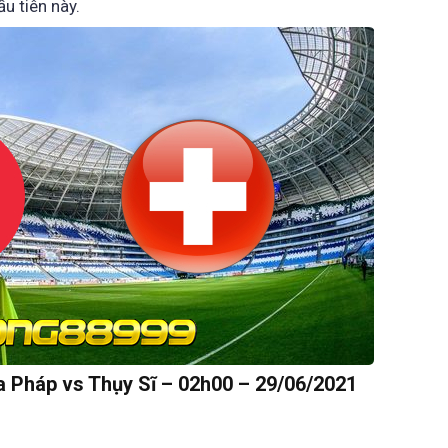
u tiên này.
a Pháp vs Thụy Sĩ – 02h00 – 29/06/2021