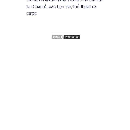
tại Châu Á, các tiện ích, thủ thuật cá
cược.