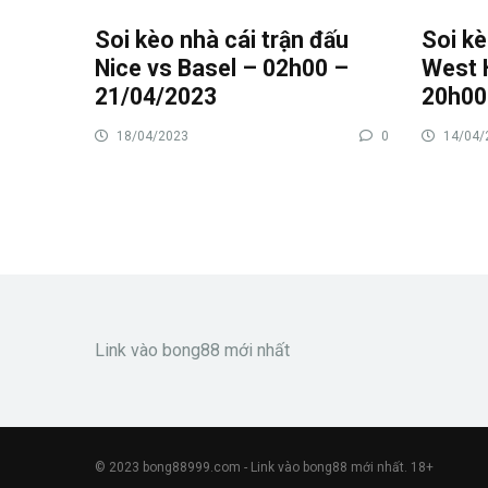
Soi kèo nhà cái trận đấu
Soi kè
Nice vs Basel – 02h00 –
West 
21/04/2023
20h00
18/04/2023
0
14/04/
Link vào bong88 mới nhất
© 2023
bong88999.com
- Link vào bong88 mới nhất. 18+