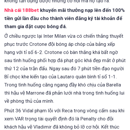
không tận dụng được những cơ hội mà họ tạo ra.
Nhà cái 188bet
khuyến mãi thưởng nạp lên đến 100%
tiền gửi lần đầu cho thành viên đăng ký tài khoản để
tham gia đặt cược bóng đá.
Ở chiều ngược lại Inter Milan vừa có chiến thắng thuyết
phục trước Crotone đội bóng áp chóp của bảng xếp
hạng với tỉ số 6-2. Crotone có bàn thắng khá bất ngờ
sau tình huống phối hợp đá phạt góc khá đẹp mắt ở phút
thứ 12 của trận đấu. Ngay sau đó 7 phút tiền đạo người
Bỉ chọc khe kiến tạo của Lautaro quân bình tỉ số 1-1.
Trong tình huống căng ngang đầy khó chịu của Barella
thì hậu vệ Marrone đã phản lưới nhà trong tình huống lui
về phòng thủ của mình.
Phút 36 Vidal phạm lỗi với Reca trong vòng cấm sau khi
xem VAR trọng tài quyết định đó là Penalty cho đội
khách hậu vệ Vladimir đã không bỏ lỡ cơ hội. Kết thúc