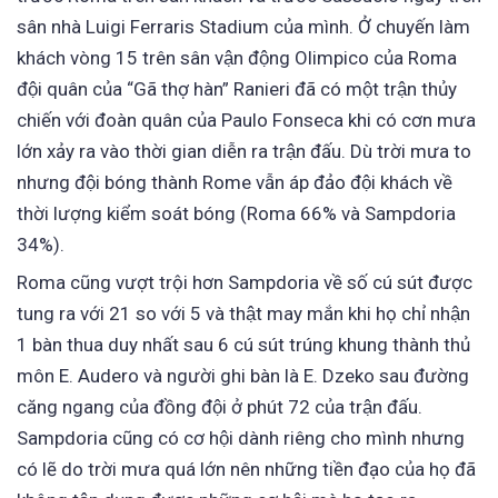
sân nhà Luigi Ferraris Stadium của mình. Ở chuyến làm
khách vòng 15 trên sân vận động Olimpico của Roma
đội quân của “Gã thợ hàn” Ranieri đã có một trận thủy
chiến với đoàn quân của Paulo Fonseca khi có cơn mưa
lớn xảy ra vào thời gian diễn ra trận đấu. Dù trời mưa to
nhưng đội bóng thành Rome vẫn áp đảo đội khách về
thời lượng kiểm soát bóng (Roma 66% và Sampdoria
34%).
Roma cũng vượt trội hơn Sampdoria về số cú sút được
tung ra với 21 so với 5 và thật may mắn khi họ chỉ nhận
1 bàn thua duy nhất sau 6 cú sút trúng khung thành thủ
môn E. Audero và người ghi bàn là E. Dzeko sau đường
căng ngang của đồng đội ở phút 72 của trận đấu.
Sampdoria cũng có cơ hội dành riêng cho mình nhưng
có lẽ do trời mưa quá lớn nên những tiền đạo của họ đã