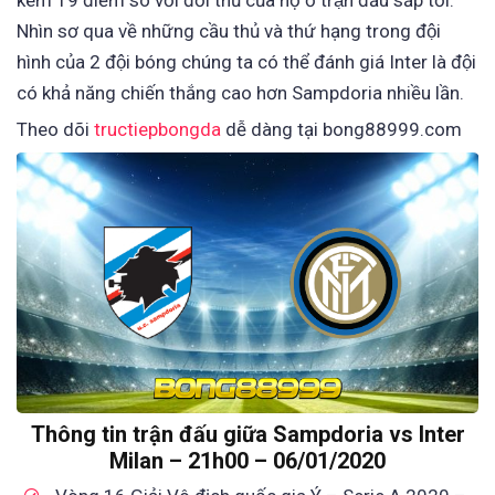
kém 19 điểm so với đối thủ của họ ở trận đấu sắp tới.
Nhìn sơ qua về những cầu thủ và thứ hạng trong đội
hình của 2 đội bóng chúng ta có thể đánh giá Inter là đội
có khả năng chiến thắng cao hơn Sampdoria nhiều lần.
Theo dõi
tructiepbongda
dễ dàng tại bong88999.com
Thông tin trận đấu giữa Sampdoria vs Inter
Milan – 21h00 – 06/01/2020