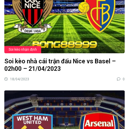
Soi kèo nhận định
Soi kèo nhà cái trận đấu Nice vs Basel –
02h00 – 21/04/2023
18/04/2023
0