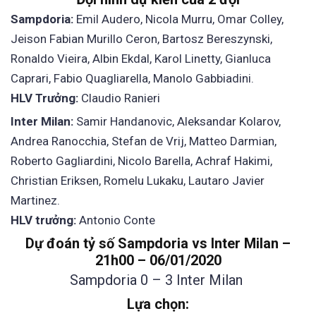
Sampdoria:
Emil Audero, Nicola Murru, Omar Colley,
Jeison Fabian Murillo Ceron, Bartosz Bereszynski,
Ronaldo Vieira, Albin Ekdal, Karol Linetty, Gianluca
Caprari, Fabio Quagliarella, Manolo Gabbiadini.
HLV Trưởng:
Claudio Ranieri
Inter Milan:
Samir Handanovic, Aleksandar Kolarov,
Andrea Ranocchia, Stefan de Vrij, Matteo Darmian,
Roberto Gagliardini, Nicolo Barella, Achraf Hakimi,
Christian Eriksen, Romelu Lukaku, Lautaro Javier
Martinez.
HLV trưởng:
Antonio Conte
Dự đoán tỷ số Sampdoria vs Inter Milan –
21h00 – 06/01/2020
Sampdoria 0 – 3 Inter Milan
Lựa chọn: