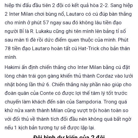
hiệp thi đấu đầu tiên 2 đội có kết quả hòa 2-2. Sang hiệp
2 Inter Milan chơi bùng nổ, Lautaro có cú đúp bàn thắng
cho mình ở phút 57 ngay sau đó không lâu tiền đạo
người Bỉ là R. Lukaku cũng ghi tên mình lên bảng tỉ số
sau màn tì đè rồi dức điểm quen thuộc của mình. Phút
78 tiền đạo Lautaro hoàn tất cú Hat-Trick cho bản thân
mình.
Hakimi ấn định chiến thắng cho Inter Milan bằng cú đặt
lòng chân trái gọn gàng khiến thủ thành Cordaz vào lưới
nhặt bóng lần thứ 6. Chiến thắng này phần nào giúp cho
đoàn quân của Conte có được lợi thế tâm lý tốt trước
chuyến làm khách đến sân của Sampdoria. Trong quá
khứ nửa xanh thành Milan cũng vượt trội hoàn toàn so
với đối thủ về thành tích đối đầu nên không quá bất ngờ
nếu 1 kịch bản tương tự sẽ được lặp lại.
Đội hình dự kiến của 2 đội