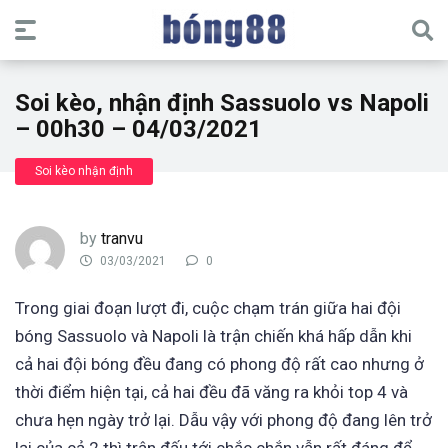
Soi kèo, nhận định Sassuolo vs Napoli
– 00h30 – 04/03/2021
Soi kèo nhận định
by
tranvu
03/03/2021
0
Trong giai đoạn lượt đi, cuộc chạm trán giữa hai đội
bóng Sassuolo và Napoli là trận chiến khá hấp dẫn khi
cả hai đội bóng đều đang có phong độ rất cao nhưng ở
thời điểm hiện tại, cả hai đều đã văng ra khỏi top 4 và
chưa hẹn ngày trở lại. Dẫu vậy với phong độ đang lên trở