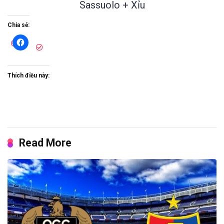
Sassuolo + Xỉu
Chia sẻ:
Thích điều này:
Read More