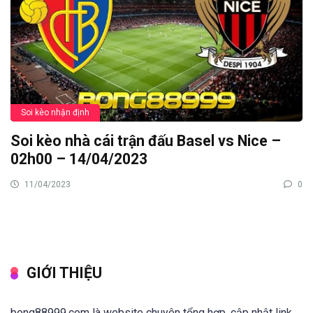
Soi kèo nhận định
Soi kèo nhà cái trận đấu Basel vs Nice –
02h00 – 14/04/2023
11/04/2023
0
GIỚI THIỆU
bong88999.com là website chuyên tổng hợp, cập nhật link