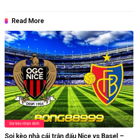
Read More
Soi kèo nhận định
Soi kèo nhà cái trận đấu Nice vs Basel –