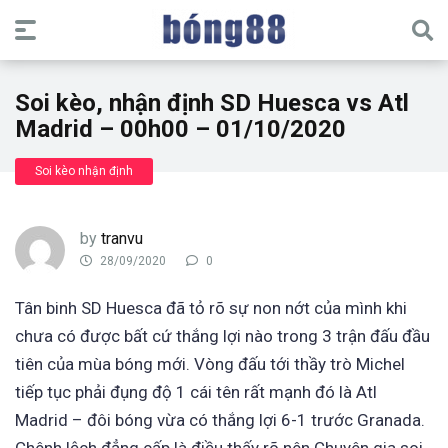
Soi kèo, nhận định SD Huesca vs Atl
Madrid – 00h00 – 01/10/2020
Soi kèo nhận định
by
tranvu
28/09/2020
0
Tân binh SD Huesca đã tỏ rõ sự non nớt của mình khi
chưa có được bất cứ thắng lợi nào trong 3 trận đấu đầu
tiên của mùa bóng mới. Vòng đấu tới thầy trò Michel
tiếp tục phải đụng độ 1 cái tên rất mạnh đó là Atl
Madrid – đôi bóng vừa có thắng lợi 6-1 trước Granada.