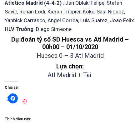
Atletico Madrid (4-4-2)
: Jan Oblak, Felipe, Stefan
Savic, Renan Lodi, Kieran Trippier, Koke, Saul Niguez,
Yannick Carrasco, Angel Correa, Luis Suarez, Joao Felix.
HLV Trưởng
: Diego Simeone
Dự đoán tỷ số SD Huesca vs Atl Madrid –
00h00 – 01/10/2020
Huesca 0 – 3 Atl Madrid
Lựa chọn:
Atl Madrid + Tài
Chia sẻ:
Thích điều này: