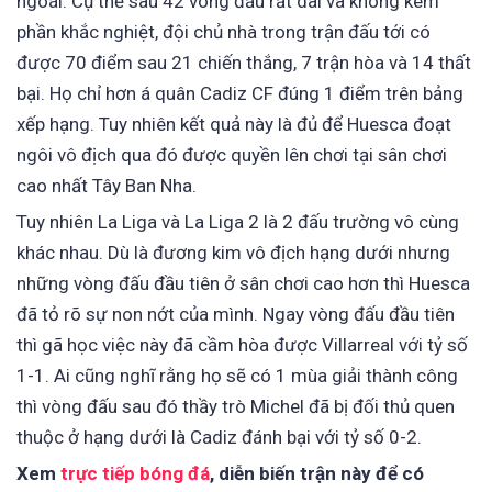
ngoái. Cụ thể sau 42 vòng đấu rất dài và không kém
phần khắc nghiệt, đội chủ nhà trong trận đấu tới có
được 70 điểm sau 21 chiến thắng, 7 trận hòa và 14 thất
bại. Họ chỉ hơn á quân Cadiz CF đúng 1 điểm trên bảng
xếp hạng. Tuy nhiên kết quả này là đủ để Huesca đoạt
ngôi vô địch qua đó được quyền lên chơi tại sân chơi
cao nhất Tây Ban Nha.
Tuy nhiên La Liga và La Liga 2 là 2 đấu trường vô cùng
khác nhau. Dù là đương kim vô địch hạng dưới nhưng
những vòng đấu đầu tiên ở sân chơi cao hơn thì Huesca
đã tỏ rõ sự non nớt của mình. Ngay vòng đấu đầu tiên
thì gã học việc này đã cầm hòa được Villarreal với tỷ số
1-1. Ai cũng nghĩ rằng họ sẽ có 1 mùa giải thành công
thì vòng đấu sau đó thầy trò Michel đã bị đối thủ quen
thuộc ở hạng dưới là Cadiz đánh bại với tỷ số 0-2.
Xem
trực tiếp bóng đá
, diễn biến trận này để có