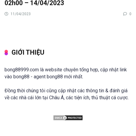
02h00 – 14/04/2023
11/04/2023
0
GIỚI THIỆU
bong88999.com là website chuyên tổng hợp, cập nhật link
vào bong88 - agent bong88 mới nhất.
Đồng thời chúng tôi cũng cập nhật các thông tin & đánh giá
về các nhà cái lớn tại Châu Á, các tiện ích, thủ thuật cá cược.