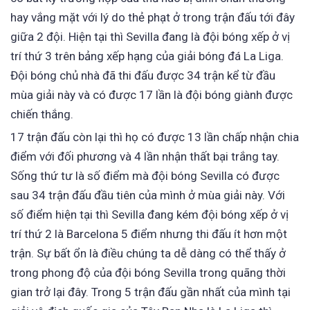
hay vắng mặt với lý do thẻ phạt ở trong trận đấu tới đây
giữa 2 đội. Hiện tại thì Sevilla đang là đội bóng xếp ở vị
trí thứ 3 trên bảng xếp hạng của giải bóng đá La Liga.
Đội bóng chủ nhà đã thi đấu được 34 trận kể từ đầu
mùa giải này và có được 17 lần là đội bóng giành được
chiến thắng.
17 trận đấu còn lại thì họ có được 13 lần chấp nhận chia
điểm với đối phương và 4 lần nhận thất bại trắng tay.
Sống thứ tư là số điểm mà đội bóng Sevilla có được
sau 34 trận đấu đầu tiên của mình ở mùa giải này. Với
số điểm hiện tại thì Sevilla đang kém đội bóng xếp ở vị
trí thứ 2 là Barcelona 5 điểm nhưng thi đấu ít hơn một
trận. Sự bất ổn là điều chúng ta dễ dàng có thể thấy ở
trong phong độ của đội bóng Sevilla trong quãng thời
gian trở lại đây. Trong 5 trận đấu gần nhất của mình tại