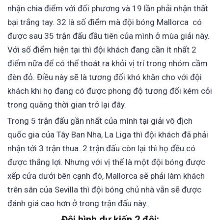
nhận chia điểm với đối phương và 19 lần phải nhận thất
bại trắng tay. 32 là số điểm mà đội bóng Mallorca có
được sau 35 trận đấu đầu tiên của mình ở mùa giải này.
Với số điểm hiện tại thì đội khách đang cần ít nhất 2
điểm nữa để có thể thoát ra khỏi vị trí trong nhóm cầm
đèn đỏ. Điều này sẽ là tương đối khó khăn cho với đội
khách khi họ đang có được phong độ tương đối kém cỏi
trong quãng thời gian trở lại đây.
Trong 5 trận đấu gần nhất của mình tại giải vô địch
quốc gia của Tây Ban Nha, La Liga thì đội khách đã phải
nhận tới 3 trận thua. 2 trận đấu còn lại thì họ đều có
được thắng lợi. Nhưng với vị thế là một đội bóng được
xếp cửa dưới bên cạnh đó, Mallorca sẽ phải làm khách
trên sân của Sevilla thì đội bóng chủ nhà vẫn sẽ được
đánh giá cao hơn ở trong trận đấu này.
Đội hình dự kiến 2 đội: