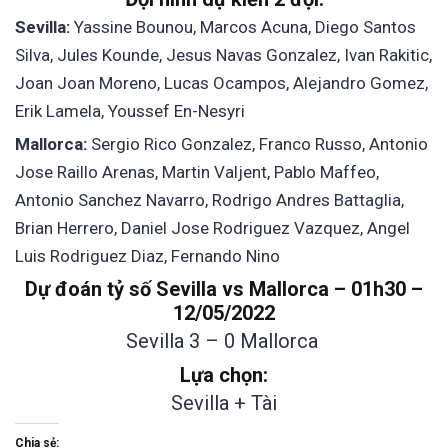
Sevilla:
Yassine Bounou, Marcos Acuna, Diego Santos
Silva, Jules Kounde, Jesus Navas Gonzalez, Ivan Rakitic,
Joan Joan Moreno, Lucas Ocampos, Alejandro Gomez,
Erik Lamela, Youssef En-Nesyri
Mallorca:
Sergio Rico Gonzalez, Franco Russo, Antonio
Jose Raillo Arenas, Martin Valjent, Pablo Maffeo,
Antonio Sanchez Navarro, Rodrigo Andres Battaglia,
Brian Herrero, Daniel Jose Rodriguez Vazquez, Angel
Luis Rodriguez Diaz, Fernando Nino
Dự đoán tỷ số Sevilla vs Mallorca – 01h30 –
12/05/2022
Sevilla 3 – 0 Mallorca
Lựa chọn:
Sevilla + Tài
Chia sẻ: