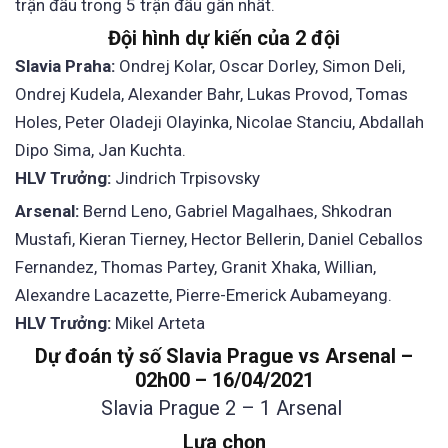
trận đấu trong 5 trận đấu gần nhất.
Đội hình dự kiến của 2 đội
Slavia Praha:
Ondrej Kolar, Oscar Dorley, Simon Deli,
Ondrej Kudela, Alexander Bahr, Lukas Provod, Tomas
Holes, Peter Oladeji Olayinka, Nicolae Stanciu, Abdallah
Dipo Sima, Jan Kuchta.
HLV Trưởng:
Jindrich Trpisovsky
Arsenal:
Bernd Leno, Gabriel Magalhaes, Shkodran
Mustafi, Kieran Tierney, Hector Bellerin, Daniel Ceballos
Fernandez, Thomas Partey, Granit Xhaka, Willian,
Alexandre Lacazette, Pierre-Emerick Aubameyang.
HLV Trưởng:
Mikel Arteta
Dự đoán tỷ số Slavia Prague vs Arsenal –
02h00 – 16/04/2021
Slavia Prague 2 – 1 Arsenal
Lựa chọn