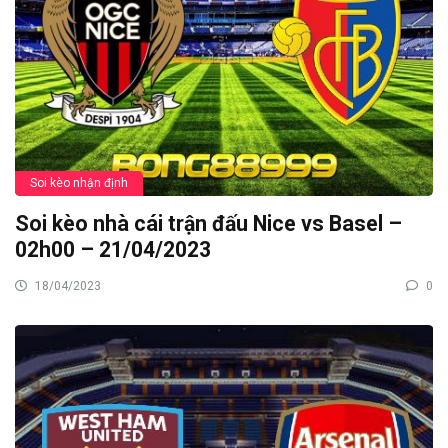
Soi kèo nhận định
Soi kèo nhà cái trận đấu Nice vs Basel –
02h00 – 21/04/2023
18/04/2023
0