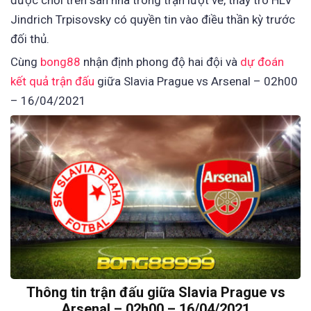
được chơi trên sân nhà trong trận lượt về, thầy trò HLV
Jindrich Trpisovsky có quyền tin vào điều thần kỳ trước
đối thủ.
Cùng
bong88
nhận định phong độ hai đội và
dự đoán
kết quả trận đấu
giữa Slavia Prague vs Arsenal – 02h00
– 16/04/2021
Thông tin trận đấu giữa Slavia Prague vs
Arsenal – 02h00 – 16/04/2021