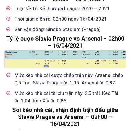
Lượt về Tứ Kết Europa League 2020 – 2021
Thời gian diễn ra: 02h00 ngày 16/04/2021
Sân vận động: Sinobo Stadium (Prague)
Tỷ lệ cược Slavia Prague vs Arsenal – 02h00
– 16/04/2021
Mức kèo nhà cái cược chấp trận này: Arsenal chấp
0,5 Trái. Slavia Prague ăn 1,05. Arsenal ăn 0,87
Mức kèo nhà cái tài xỉu trận này: 2,5 trái. Kèo Tài
ăn 1,04. Kèo Xỉu ăn 0,86
Soi kèo nhà cái, nhận định trận đấu giữa
Slavia Prague vs Arsenal – 02h00 –
16/04/2021