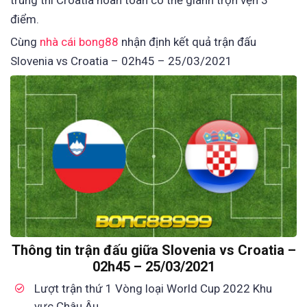
trung thì Croatia hoàn toàn có thể giành trọn vẹn 3
điểm.
Cùng
nhà cái bong88
nhận định kết quả trận đấu
Slovenia vs Croatia – 02h45 – 25/03/2021
Thông tin trận đấu giữa Slovenia vs Croatia –
02h45 – 25/03/2021
Lượt trận thứ 1 Vòng loại World Cup 2022 Khu
vực Châu Âu