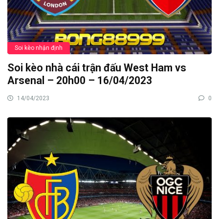
Soi kèo nhận định
Soi kèo nhà cái trận đấu West Ham vs
Arsenal – 20h00 – 16/04/2023
14/04/2023
0