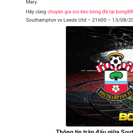
Mary.
Hãy cùng
chuyên gia soi kèo bóng đá tại bong8
Southampton vs Leeds Utd – 21h00 – 13/08/2
Thông tin trận đấu giữa So