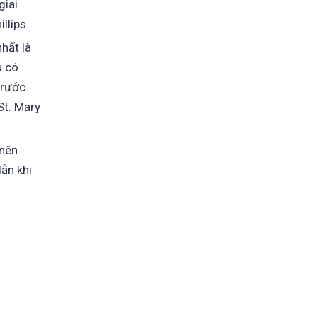
giai
llips.
nhất là
ù có
trước
St. Mary
 nên
ẫn khi