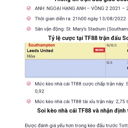
ANH: NGOẠI HẠNG ANH – VÒNG 2 2021 – 
Thời gian diễn ra: 21h00 ngày 13/08/2022
Sân vận động: St. Mary’s Stadium (Southa
Tỷ lệ cược tại TF88 trận đấu 
Mức kèo nhà cái Tf88 cược chấp trận này: 
0,92
Mức kèo nhà cái Tf88 tài xỉu trận này: 2,75 t
Soi kèo nhà cái TF88 và nhận định
Được đánh giá yếu hơn trong kèo đấu trước Tot