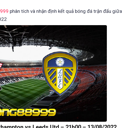
8999
phân tích và nhận định kết quả bóng đá trận đấu giữa
022
uthampton vs Leeds Utd – 21h00 – 13/08/2022