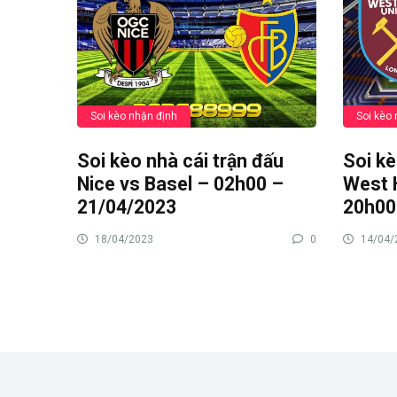
Soi kèo nhận định
Soi kèo
Soi kèo nhà cái trận đấu
Soi kè
Nice vs Basel – 02h00 –
West 
21/04/2023
20h00
18/04/2023
0
14/04/