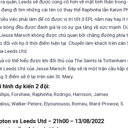
ra quân, Leeds sẽ được củng cố hơn về mặt tinh thần trong 
đang đi tìm những cái tên có thay thế Raphinha lẫn Kalvin Phi
iều việc phải làm để có được vị trí tốt ở EPL năm nay hay ít 
đội bóng đều được đánh giá là có sự gia tăng về sức mạnh. D
V Jesse Marsch không được chủ quan bởi chặng đường phía 
 đối với họ ở thời điểm hiện tại. Chuyến làm khách trên sân 
ủa Leeds Utd.
uả có thể hiểu được khi đối thủ của The Saints là Tottenham
 Leeds Utd của Jesse Marsch. Đây sẽ là một trận cầu hấp d
g 3 điểm sẽ ở lại trên sân St. Mary.
i hình dự kiến 2 đội:
hillips, Forshaw; Raphinha, Rodrigo, Harrison; James
alisu, Walker-Peters; Elyounoussi, Romeu, Ward-Prowse, S.
pton vs Leeds Utd – 21h00 – 13/08/2022