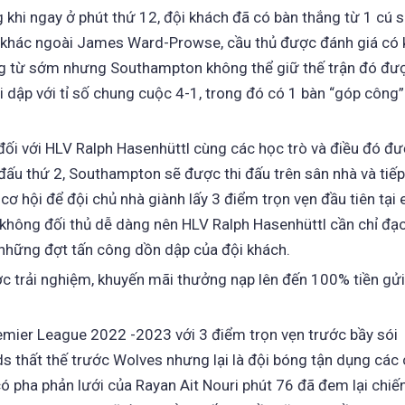
hi ngay ở phút thứ 12, đội khách đã có bàn thắng từ 1 cú s
 ai khác ngoài James Ward-Prowse, cầu thủ được đánh giá có 
ắng từ sớm nhưng Southampton không thể giữ thế trận đó đư
i dập với tỉ số chung cuộc 4-1, trong đó có 1 bàn “góp công
đối với HLV Ralph Hasenhüttl cùng các học trò và điều đó đư
 đấu thứ 2, Southampton sẽ được thi đấu trên sân nhà và tiế
cơ hội để đội chủ nhà giành lấy 3 điểm trọn vẹn đầu tiên tại
g không đối thủ dễ dàng nên HLV Ralph Hasenhüttl cần chỉ đạ
ế những đợt tấn công dồn dập của đội khách.
c trải nghiệm, khuyến mãi thưởng nạp lên đến 100% tiền gửi
emier League 2022 -2023 với 3 điểm trọn vẹn trước bầy sói
 thất thế trước Wolves nhưng lại là đội bóng tận dụng các 
ó pha phản lưới của Rayan Ait Nouri phút 76 đã đem lại chiế