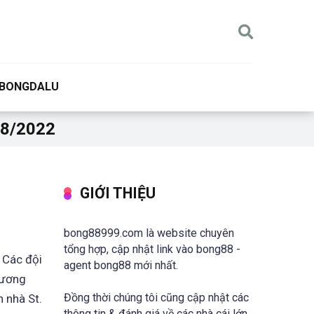
BONGDALU
08/2022
GIỚI THIỆU
bong88999.com là website chuyên
tổng hợp, cập nhật link vào bong88 -
 Các đội
agent bong88 mới nhất.
tương
Đồng thời chúng tôi cũng cập nhật các
 nhà St.
thông tin & đánh giá về các nhà cái lớn